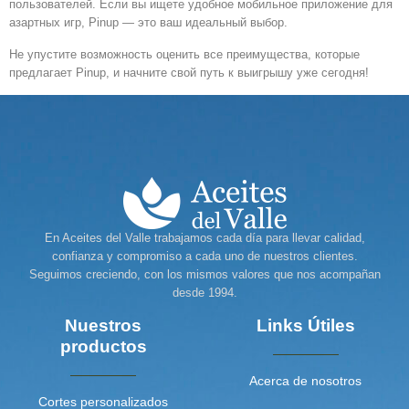
пользователей. Если вы ищете удобное мобильное приложение для
азартных игр, Pinup — это ваш идеальный выбор.
Не упустите возможность оценить все преимущества, которые
предлагает Pinup, и начните свой путь к выигрышу уже сегодня!
En Aceites del Valle trabajamos cada día para llevar calidad,
confianza y compromiso a cada uno de nuestros clientes.
Seguimos creciendo, con los mismos valores que nos acompañan
desde 1994.
Nuestros
Links Útiles
productos
Acerca de nosotros
Cortes personalizados