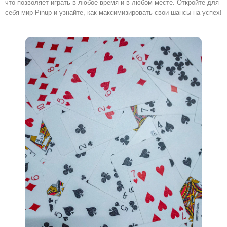
что позволяет играть в любое время и в любом месте. Откройте для
себя мир Pinup и узнайте, как максимизировать свои шансы на успех!