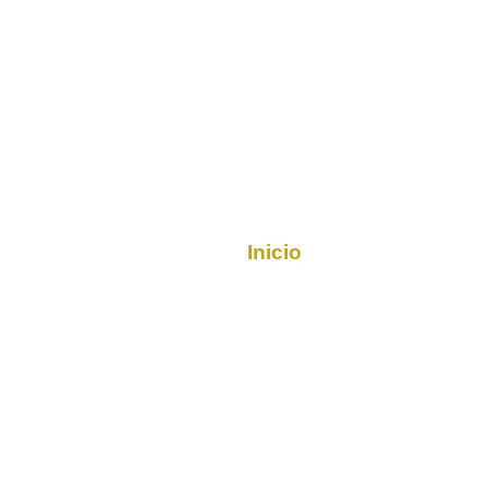
Productos
Inicio
/ Productos