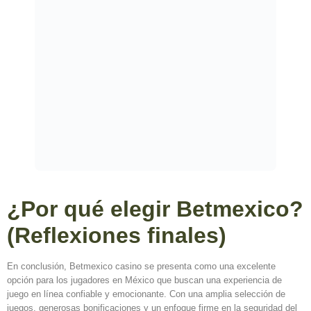
¿Por qué elegir Betmexico?
(Reflexiones finales)
En conclusión, Betmexico casino se presenta como una excelente
opción para los jugadores en México que buscan una experiencia de
juego en línea confiable y emocionante. Con una amplia selección de
juegos, generosas bonificaciones y un enfoque firme en la seguridad del