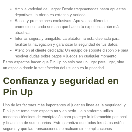
Amplia variedad de juegos: Desde tragamonedas hasta apuestas
deportivas, la oferta es extensa y variada.
Bonos y promociones exclusivas: Aprovecha diferentes
promociones cada semana que hacen tu experiencia aún más
atractiva.
Interfaz segura y amigable: La plataforma está diseñada para
facilitar la navegación y garantizar la seguridad de tus datos.
Atención al cliente dedicada: Un equipo de soporte disponible para
resolver dudas sobre pagos y juegos en cualquier momento.
Estos aspectos hacen que Pin Up no solo sea un lugar para jugar, sino
un espacio donde la satisfacción del usuario es la prioridad.
Confianza y seguridad en
Pin Up
Uno de los factores más importantes al jugar en línea es la seguridad, y
Pin Up se toma este aspecto muy en serio. La plataforma utiliza
modernas técnicas de encriptación para proteger la información personal
y financiera de sus usuarios. Esto garantiza que todos los datos estén
seguros y que las transacciones se realicen sin complicaciones.