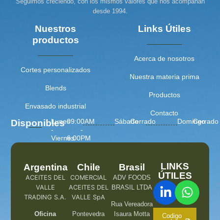
Seguimos creciendo, con los mismos valores que nos acompañan
desde 1994.
Nuestros
Links Útiles
productos
Acerca de nosotros
Cortes personalizados
Nuestra materia prima
Blends
Productos
Envasado industrial
Contacto
Lunes
09:00AM
Sábado
Cerrado
Domingo
Cerrado
Disponibles
-
-
Viernes
6:00PM
LINKS
Argentina
Chile
Brasil
ÚTILES
ACEITES DEL
COMERCIAL
ADV FOODS
VALLE
ACEITES DEL
BRASIL LTDA
TRADING S.A.
VALLE SpA
Rua Vereadora
Oficina
Pontevedra
Isaura Motta
Codigo