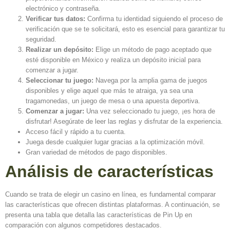
electrónico y contraseña.
Verificar tus datos:
Confirma tu identidad siguiendo el proceso de
verificación que se te solicitará, esto es esencial para garantizar tu
seguridad.
Realizar un depósito:
Elige un método de pago aceptado que
esté disponible en México y realiza un depósito inicial para
comenzar a jugar.
Seleccionar tu juego:
Navega por la amplia gama de juegos
disponibles y elige aquel que más te atraiga, ya sea una
tragamonedas, un juego de mesa o una apuesta deportiva.
Comenzar a jugar:
Una vez seleccionado tu juego, ¡es hora de
disfrutar! Asegúrate de leer las reglas y disfrutar de la experiencia.
Acceso fácil y rápido a tu cuenta.
Juega desde cualquier lugar gracias a la optimización móvil.
Gran variedad de métodos de pago disponibles.
Análisis de características
Cuando se trata de elegir un casino en línea, es fundamental comparar
las características que ofrecen distintas plataformas. A continuación, se
presenta una tabla que detalla las características de Pin Up en
comparación con algunos competidores destacados.