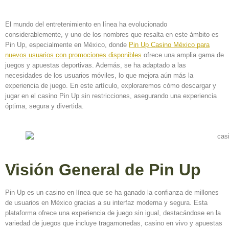
El mundo del entretenimiento en línea ha evolucionado
considerablemente, y uno de los nombres que resalta en este ámbito es
Pin Up, especialmente en México, donde
Pin Up Casino México para
nuevos usuarios con promociones disponibles
ofrece una amplia gama de
juegos y apuestas deportivas. Además, se ha adaptado a las
necesidades de los usuarios móviles, lo que mejora aún más la
experiencia de juego. En este artículo, exploraremos cómo descargar y
jugar en el casino Pin Up sin restricciones, asegurando una experiencia
óptima, segura y divertida.
Visión General de Pin Up
Pin Up es un casino en línea que se ha ganado la confianza de millones
de usuarios en México gracias a su interfaz moderna y segura. Esta
plataforma ofrece una experiencia de juego sin igual, destacándose en la
variedad de juegos que incluye tragamonedas, casino en vivo y apuestas