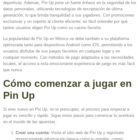
deportivas. Además, Pin Up pone un fuerte énfasis en la seguridad de los
datos personales, utilizando tecnologías de encriptación de última
generación, lo que brinda tranquilidad a sus jugadores. Con promociones
exclusivas y un soporte al cliente eficiente, es fácil entender por qué
tantos usuarios eligen Pin Up como su casino favorito.
La popularidad de Pin Up en México se debe también a su plataforma
optimizada tanto para dispositivos Android como iOS, permitiendo a los
usuarios disfrutar de sus juegos favoritos en cualquier lugar y en
cualquier momento. Con métodos de pago adaptados a las necesidades
locales, el acceso a esta emocionante experiencia de juego es más fácil
que nunca.
Cómo comenzar a jugar en
Pin Up
Si eres nuevo en Pin Up, no te preocupes; el proceso para empezar a
jugar es sencillo y rápido. Sigue estos pasos para comenzar tu aventura
en el mundo de las apuestas:
Crear una cuenta:
Visita el sitio web de Pin Up y regístrate
proporcionando información básica como tu nombre, correo