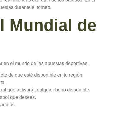
estas durante el torneo.
l Mundial de
ar en el mundo de las apuestas deportivas.
ote de que esté disponible en tu región.
ta.
ial que activará cualquier bono disponible.
útbol que desees.
artidos.