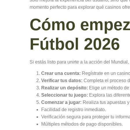
momento perfecto para explorar qué casinos ofre
Cómo empezar
Fútbol 2026
Si estás listo para unirte a la acción del Mundi
Crear una cuenta:
Regístrate en un casino
Verificar tus datos:
Completa el proceso de
Realizar un depósito:
Elige un método de p
Seleccionar tu juego:
Explora las diferent
Comenzar a jugar:
Realiza tus apuestas y 
Facilidad de registro inmediato.
Verificación segura para proteger tu inform
Múltiples métodos de pago disponibles.