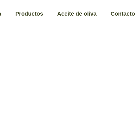
a
Productos
Aceite de oliva
Contacto
as Mundi
 2026:
ciones