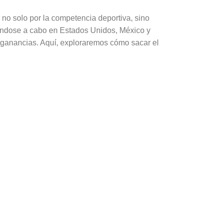
no solo por la competencia deportiva, sino
vándose a cabo en Estados Unidos, México y
 ganancias. Aquí, exploraremos cómo sacar el