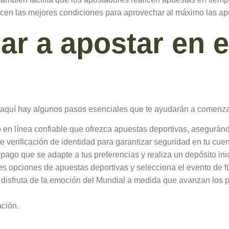
cen las mejores condiciones para aprovechar al máximo las apu
 a apostar en e
al, aquí hay algunos pasos esenciales que te ayudarán a comenz
 en línea confiable que ofrezca apuestas deportivas, aseguránd
 verificación de identidad para garantizar seguridad en tu cuen
ago que se adapte a tus preferencias y realiza un depósito inic
es opciones de apuestas deportivas y selecciona el evento de f
disfruta de la emoción del Mundial a medida que avanzan los p
ación.