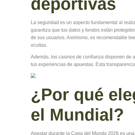
deportivas
La seguridad es un aspecto fundamental al realiz
garantiza que tus datos y fondos están protegido
de sus usuarios. Asimismo, es recomendable leer
ocultas.
Además, los casinos de confianza disponen de ate
tus experiencias de apuestas. Esta transparenci
¿Por qué ele
el Mundial?
Apostar durante la Copa del Mundo 2026 es una d