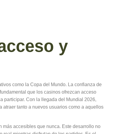
 acceso y
cativos como la Copa del Mundo. La confianza de
s fundamental que los casinos ofrezcan acceso
a participar. Con la llegada del Mundial 2026,
a atraer tanto a nuevos usuarios como a aquellos
an más accesibles que nunca. Este desarrollo no
 real mientras disfrutan de los partidos. Es el