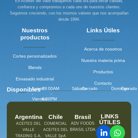
En Aceites del Valle trabajamos cada día para llevar calidad,
confianza y compromiso a cada uno de nuestros clientes.
Seguimos creciendo, con los mismos valores que nos acompañan
desde 1994.
Nuestros
Links Útiles
productos
Acerca de nosotros
Cortes personalizados
Nuestra materia prima
Blends
Productos
Envasado industrial
Contacto
Lunes
09:00AM
Sábado
Cerrado
Domingo
Cerrado
Disponibles
-
-
Viernes
6:00PM
LINKS
Argentina
Chile
Brasil
ÚTILES
ACEITES DEL
COMERCIAL
ADV FOODS
VALLE
ACEITES DEL
BRASIL LTDA
TRADING S.A.
VALLE SpA