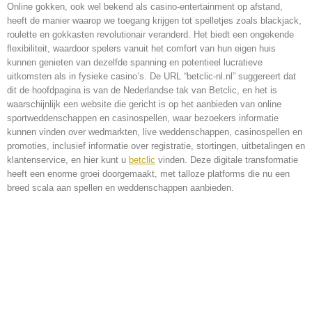
Online gokken, ook wel bekend als casino-entertainment op afstand,
heeft de manier waarop we toegang krijgen tot spelletjes zoals blackjack,
roulette en gokkasten revolutionair veranderd. Het biedt een ongekende
flexibiliteit, waardoor spelers vanuit het comfort van hun eigen huis
kunnen genieten van dezelfde spanning en potentieel lucratieve
uitkomsten als in fysieke casino’s. De URL “betclic-nl.nl” suggereert dat
dit de hoofdpagina is van de Nederlandse tak van Betclic, en het is
waarschijnlijk een website die gericht is op het aanbieden van online
sportweddenschappen en casinospellen, waar bezoekers informatie
kunnen vinden over wedmarkten, live weddenschappen, casinospellen en
promoties, inclusief informatie over registratie, stortingen, uitbetalingen en
klantenservice, en hier kunt u
betclic
vinden. Deze digitale transformatie
heeft een enorme groei doorgemaakt, met talloze platforms die nu een
breed scala aan spellen en weddenschappen aanbieden.