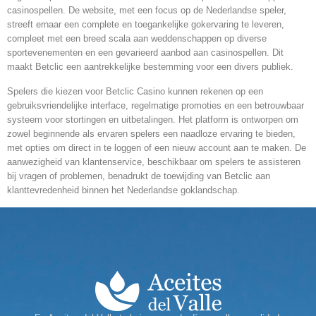
casinospellen. De website, met een focus op de Nederlandse speler,
streeft ernaar een complete en toegankelijke gokervaring te leveren,
compleet met een breed scala aan weddenschappen op diverse
sportevenementen en een gevarieerd aanbod aan casinospellen. Dit
maakt Betclic een aantrekkelijke bestemming voor een divers publiek.
Spelers die kiezen voor Betclic Casino kunnen rekenen op een
gebruiksvriendelijke interface, regelmatige promoties en een betrouwbaar
systeem voor stortingen en uitbetalingen. Het platform is ontworpen om
zowel beginnende als ervaren spelers een naadloze ervaring te bieden,
met opties om direct in te loggen of een nieuw account aan te maken. De
aanwezigheid van klantenservice, beschikbaar om spelers te assisteren
bij vragen of problemen, benadrukt de toewijding van Betclic aan
klanttevredenheid binnen het Nederlandse goklandschap.