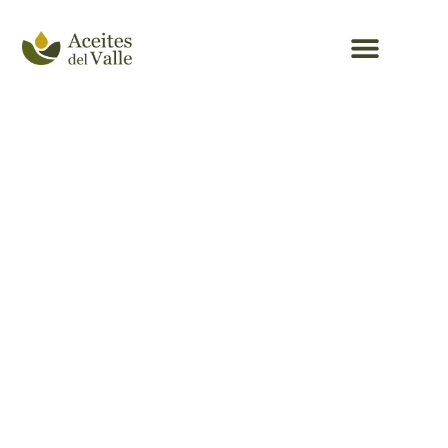
Aceite de oliva
Betclic Casino:
Uw Ultieme Gids
voor Spannende
Casino Actie
De Wereld van Online Gokken
Ontrafeld