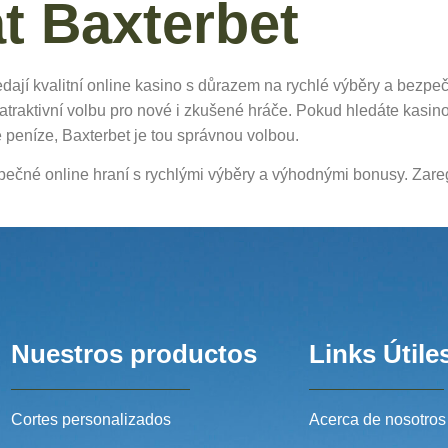
at Baxterbet
edají kvalitní online kasino s důrazem na rychlé výběry a bezpečn
atraktivní volbu pro nové i zkušené hráče. Pokud hledáte kasin
 peníze, Baxterbet je tou správnou volbou.
pečné online hraní s rychlými výběry a výhodnými bonusy. Zareg
Nuestros productos
Links Útile
Cortes personalizados
Acerca de nosotros