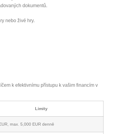
yžadovaných dokumentů.
hry nebo živé hry.
líčem k efektivnímu přístupu k vašim financím v
Limity
 EUR, max. 5,000 EUR denně