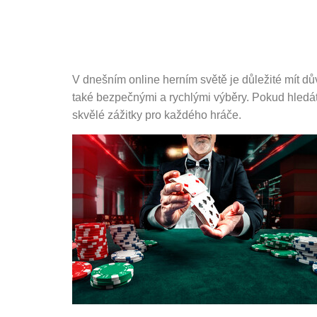
V dnešním online herním světě je důležité mít dů
také bezpečnými a rychlými výběry. Pokud hled
skvělé zážitky pro každého hráče.