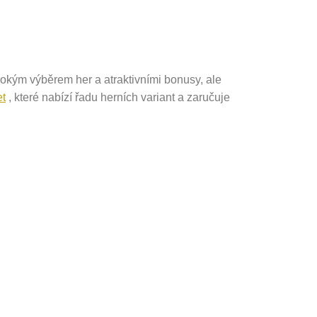
irokým výběrem her a atraktivními bonusy, ale
et
, které nabízí řadu herních variant a zaručuje