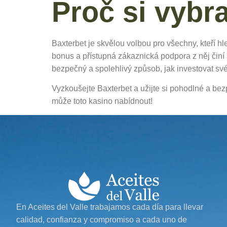
Proč si vybr
Baxterbet je skvělou volbou pro všechny, kteří hl
bonus a přístupná zákaznická podpora z něj činí 
bezpečný a spolehlivý způsob, jak investovat své
Vyzkoušejte Baxterbet a užijte si pohodlné a bez
může toto kasino nabídnout!
En Aceites del Valle trabajamos cada día para llevar
calidad, confianza y compromiso a cada uno de