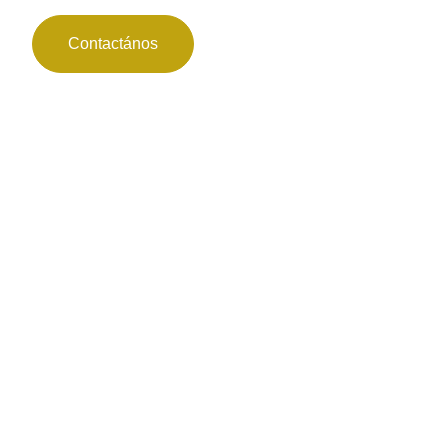
Contactános
y v
rychle
y