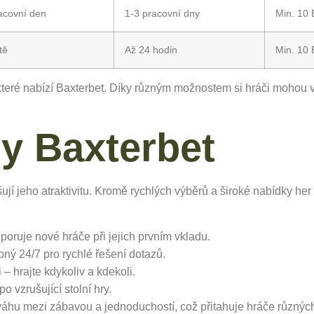
acovní den
1-3 pracovní dny
Min. 10
tě
Až 24 hodin
Min. 10
teré nabízí Baxterbet. Díky různým možnostem si hráči mohou vy
y Baxterbet
jí jeho atraktivitu. Kromě rychlých výběrů a široké nabídky her 
oruje nové hráče při jejich prvním vkladu.
ný 24/7 pro rychlé řešení dotazů.
– hrajte kdykoliv a kdekoli.
 vzrušující stolní hry.
áhu mezi zábavou a jednoduchostí, což přitahuje hráče různých