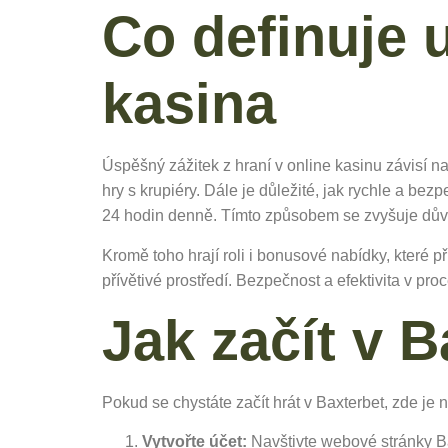
Co definuje u
kasina
Úspěšný zážitek z hraní v online kasinu závisí na
hry s krupiéry. Dále je důležité, jak rychle a bez
24 hodin denně. Tímto způsobem se zvyšuje důvě
Kromě toho hrají roli i bonusové nabídky, které p
přívětivé prostředí. Bezpečnost a efektivita v pr
Jak začít v B
Pokud se chystáte začít hrát v Baxterbet, zde je
Vytvořte účet:
Navštivte webové stránky Bax