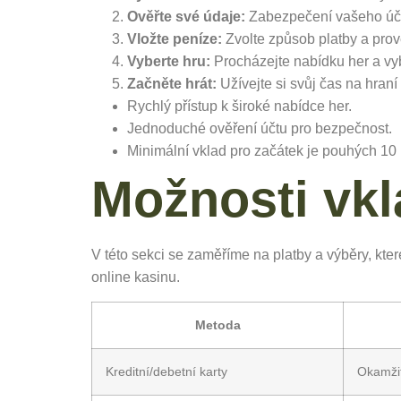
Ověřte své údaje:
Zabezpečení vašeho účtu
Vložte peníze:
Zvolte způsob platby a prov
Vyberte hru:
Procházejte nabídku her a vyber
Začněte hrát:
Užívejte si svůj čas na hra
Rychlý přístup k široké nabídce her.
Jednoduché ověření účtu pro bezpečnost.
Minimální vklad pro začátek je pouhých 1
Možnosti vkl
V této sekci se zaměříme na platby a výběry, kter
online kasinu.
Metoda
Kreditní/debetní karty
Okamži