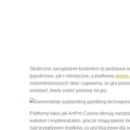
wygran
Zarządzanie Finan
Skuteczne zarządzanie budżetem to podstawa su
tygodniowe, jak i miesięczne, a platforma
ampm 
niekontrolowanych strat i zapewnia, że gra pozo
wiedzieć, kiedy zrobić przerwę od gry.
Platformy takie jak AmPm Casino oferują narzędz
walutom i kryptowalutom, gracze mogą łatwiej śle
nad przepływem środków, co jest kluczowe dla o