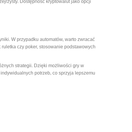
ejrzysty. Dostępność kryptowalut jako opcji
wyniki. W przypadku automatów, warto zwracać
k ruletka czy poker, stosowanie podstawowych
nych strategii. Dzięki możliwości gry w
indywidualnych potrzeb, co sprzyja lepszemu