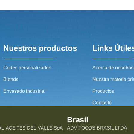
Nuestros productos
Links Útile
Cortes personalizados
Acerca de nosotros
Blends
Nuestra materia pr
Envasado industrial
Productos
Contacto
Brasil
L ACEITES DEL VALLE SpA
ADV FOODS BRASIL LTDA