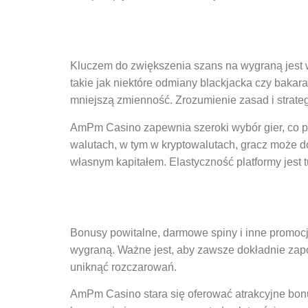
Wybór Odpowiedn
Kluczem do zwiększenia szans na wygraną jest wy
takie jak niektóre odmiany blackjacka czy bakar
mniejszą zmienność. Zrozumienie zasad i strategi
AmPm Casino zapewnia szeroki wybór gier, co poz
walutach, w tym w kryptowalutach, gracz może do
własnym kapitałem. Elastyczność platformy jest 
Wykorzystanie Bo
Bonusy powitalne, darmowe spiny i inne promoc
wygraną. Ważne jest, aby zawsze dokładnie zapo
uniknąć rozczarowań.
AmPm Casino stara się oferować atrakcyjne bonus