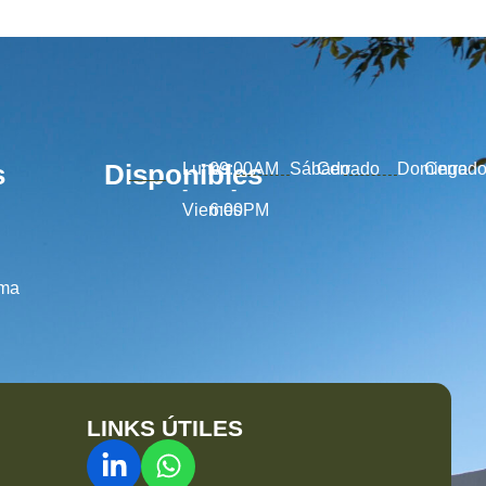
s
Disponibles
Lunes
09:00AM
Sábado
Cerrado
Domingo
Cerrad
-
-
Viernes
6:00PM
ima
LINKS ÚTILES