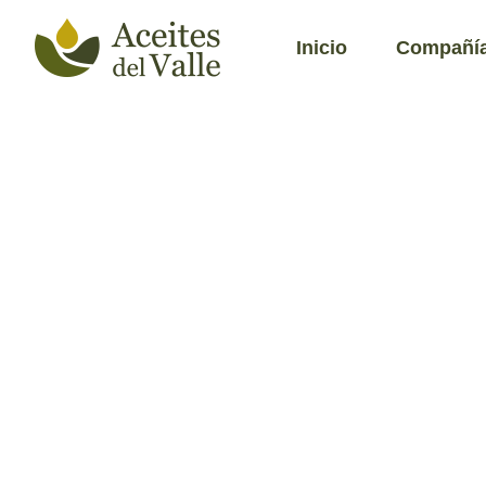
Inicio
Compañí
Demons
techni
aby zw