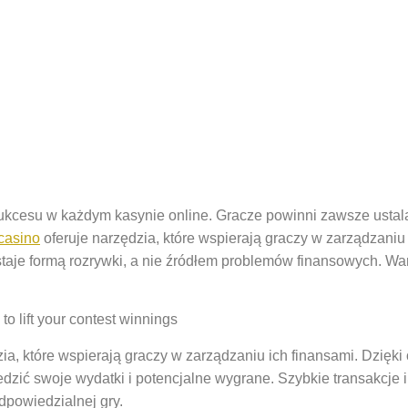
e w konk
sami w Kasynie Online
kcesu w każdym kasynie online. Gracze powinni zawsze ustala
casino
oferuje narzędzia, które wspierają graczy w zarządzaniu 
staje formą rozrywki, a nie źródłem problemów finansowych. War
ia, które wspierają graczy w zarządzaniu ich finansami. Dzię
dzić swoje wydatki i potencjalne wygrane. Szybkie transakcje i
dpowiedzialnej gry.