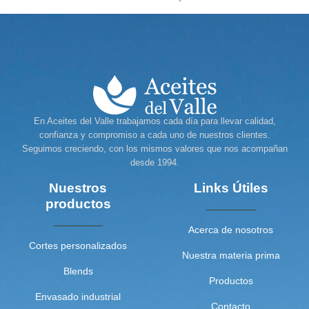
En Aceites del Valle trabajamos cada día para llevar calidad,
confianza y compromiso a cada uno de nuestros clientes.
Seguimos creciendo, con los mismos valores que nos acompañan
desde 1994.
Nuestros
Links Útiles
productos
Acerca de nosotros
Cortes personalizados
Nuestra materia prima
Blends
Productos
Envasado industrial
Contacto