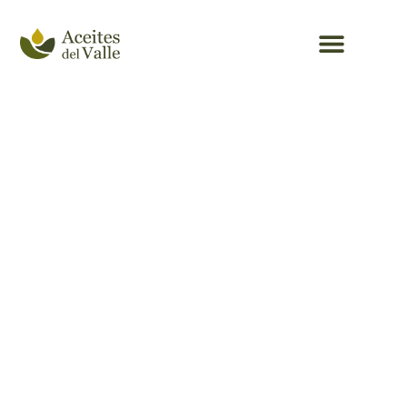
Aceite de oliva
Gana a lo
grande en cada
apuesta: juego
de casino
verificado
garantizado