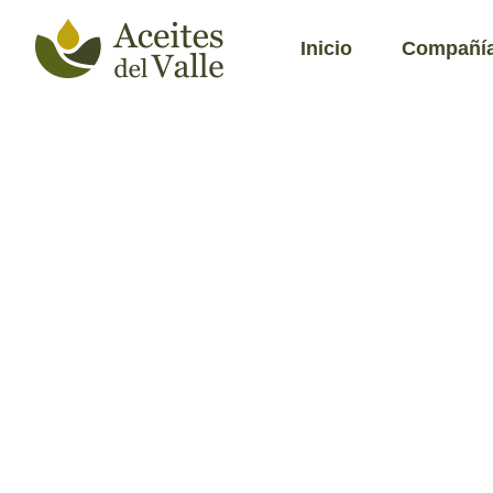
Inicio
Compañí
Les te
jeux d
ligne :