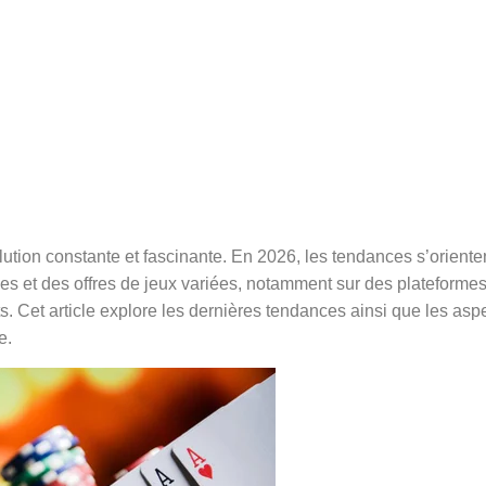
 en
ution constante et fascinante. En 2026, les tendances s’orienten
ues et des offres de jeux variées, notamment sur des platefor
ûts. Cet article explore les dernières tendances ainsi que les aspe
e.