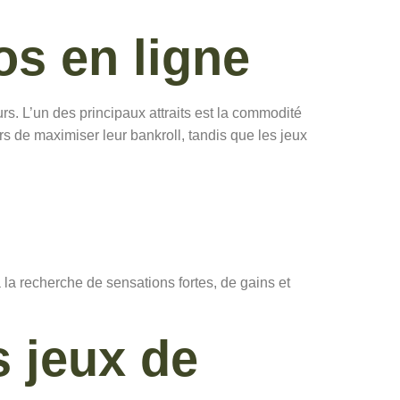
os en ligne
. L’un des principaux attraits est la commodité
rs de maximiser leur bankroll, tandis que les jeux
 la recherche de sensations fortes, de gains et
s jeux de