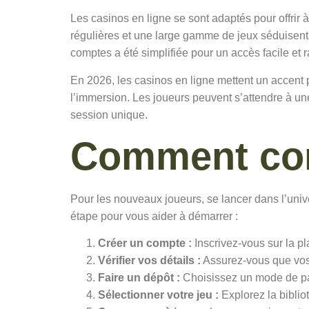
Les casinos en ligne se sont adaptés pour offrir 
régulières et une large gamme de jeux séduisent 
comptes a été simplifiée pour un accès facile et 
En 2026, les casinos en ligne mettent un accent par
l’immersion. Les joueurs peuvent s’attendre à u
session unique.
Comment com
Pour les nouveaux joueurs, se lancer dans l’univ
étape pour vous aider à démarrer :
Créer un compte :
Inscrivez-vous sur la pl
Vérifier vos détails :
Assurez-vous que vos 
Faire un dépôt :
Choisissez un mode de pai
Sélectionner votre jeu :
Explorez la biblio