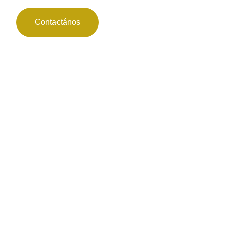
Contactános
des
en
ous