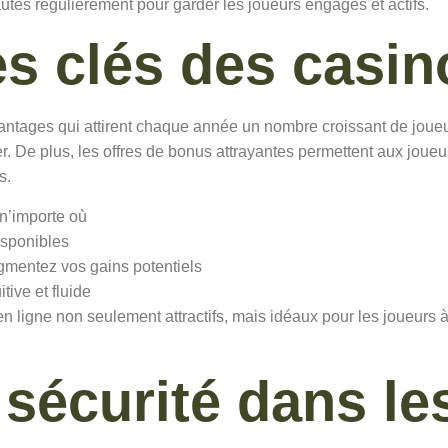
utés régulièrement pour garder les joueurs engagés et actifs.
s clés des casin
ntages qui attirent chaque année un nombre croissant de joueurs
r. De plus, les offres de bonus attrayantes permettent aux joueu
s.
 n’importe où
isponibles
ugmentez vos gains potentiels
tive et fluide
 ligne non seulement attractifs, mais idéaux pour les joueurs à
 sécurité dans le