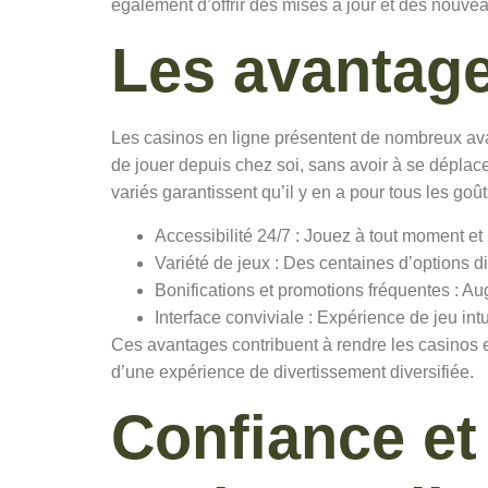
également d’offrir des mises à jour et des nouvea
Les avantage
Les casinos en ligne présentent de nombreux ava
de jouer depuis chez soi, sans avoir à se déplace
variés garantissent qu’il y en a pour tous les goût
Accessibilité 24/7 : Jouez à tout moment et
Variété de jeux : Des centaines d’options d
Bonifications et promotions fréquentes : A
Interface conviviale : Expérience de jeu intui
Ces avantages contribuent à rendre les casinos en
d’une expérience de divertissement diversifiée.
Confiance et