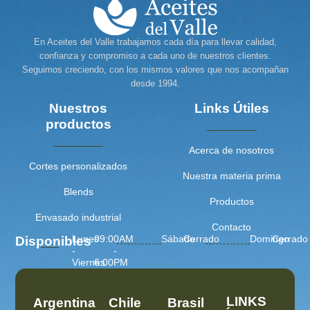
En Aceites del Valle trabajamos cada día para llevar calidad,
confianza y compromiso a cada uno de nuestros clientes.
Seguimos creciendo, con los mismos valores que nos acompañan
desde 1994.
Nuestros
Links Útiles
productos
Acerca de nosotros
Cortes personalizados
Nuestra materia prima
Blends
Productos
Envasado industrial
Contacto
Lunes
09:00AM
Sábado
Cerrado
Domingo
Cerrado
Disponibles
-
-
Viernes
6:00PM
LINKS
Argentina
Chile
Brasil