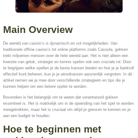
Main Overview
De wereld van casino’s is dynamisch en vol mogelijkheden. Van
traditionele offline casino’s tot online platforms zoals Casoola, gokken
trekt miljoenen mensen over de hele wereld aan. Het is niet alleen een
kwestie van geluk; strategie en kennis spelen ook een cruciale rol. Door
te begrijpen welke spellen je de beste kansen bieden en hoe je je bankroll
effectief kunt beheren, kun je je winstkansen aanzienlijk vergroten. In dit
artikel nemen we je mee door verschillende strategieën en tips die je
kunnen helpen om een betere speler te worden.
Bovendien is het belangrijk om te weten dat verantwoord gokken
essentieel is. Het is makkelijk om in de opwinding van het spel te worden
meegetrokken, maar het is cruciaal om altijd je grenzen te kennen en je
aan een budget te houden.
Hoe te beginnen met