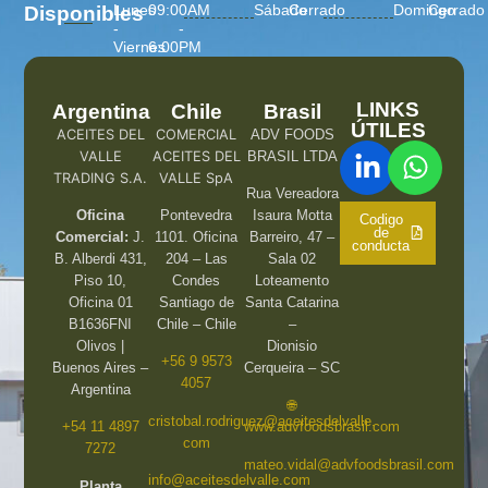
Lunes
09:00AM
Sábado
Cerrado
Domingo
Cerrado
Disponibles
-
-
Viernes
6:00PM
LINKS
Argentina
Chile
Brasil
ÚTILES
ACEITES DEL
COMERCIAL
ADV FOODS
VALLE
ACEITES DEL
BRASIL LTDA
TRADING S.A.
VALLE SpA
Rua Vereadora
Oficina
Pontevedra
Isaura Motta
Codigo
de
Comercial:
J.
1101. Oficina
Barreiro, 47 –
conducta
B. Alberdi 431,
204 – Las
Sala 02
Piso 10,
Condes
Loteamento
Oficina 01
Santiago de
Santa Catarina
B1636FNI
Chile – Chile
–
Olivos |
Dionisio
+56 9 9573
Buenos Aires –
Cerqueira – SC
4057
Argentina
🌐
cristobal.rodriguez@aceitesdelvalle.
+54 11 4897
www.advfoodsbrasil.com
com
7272
mateo.vidal@advfoodsbrasil.com
info@aceitesdelvalle.com
Planta