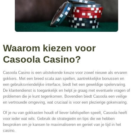
Waarom kiezen voor
Casoola Casino?
Casoola Casino is een uitstekende keuze voor zowel nieuwe als ervaren
gokkers. Met een breed scala aan spellen, aantrekkelijke bonussen en
een gebruiksvriendelijke interface, biedt het een geweldige spelervaring.
De klantendienst is toegankelijk en helpt je graag met eventuele vragen of
problemen die je kunt tegenkomen. Bovendien biedt Casoola een veilige
en vertrouwde omgeving, wat cruciaal is voor een plezierige gokervaring.
Of je nu van gokkasten houdt of liever tafelspellen speelt, Casoola heeft
voor ieder wat wils. Gebruik de strategieën en tips die we hebben
besproken om je kansen te maximaliseren en geniet van je tijd in het
casino.