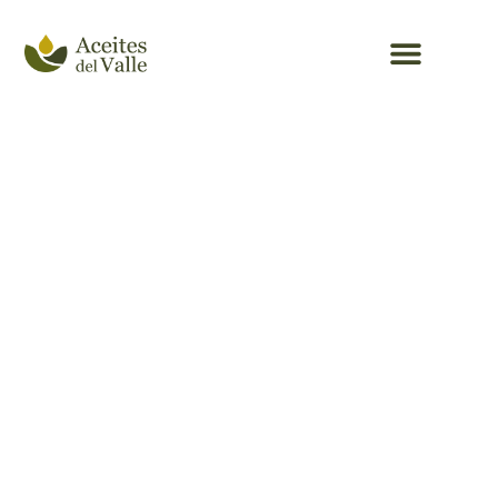
Aceite de oliva
Ontdek de
ultieme
strategieën voor
succesvol
gokken in Malina
Casino