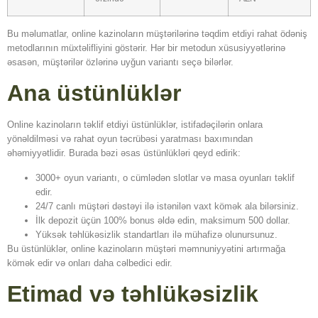
Bu məlumatlar, online kazinoların müştərilərinə təqdim etdiyi rahat ödəniş
metodlarının müxtəlifliyini göstərir. Hər bir metodun xüsusiyyətlərinə
əsasən, müştərilər özlərinə uyğun variantı seçə bilərlər.
Ana üstünlüklər
Online kazinoların təklif etdiyi üstünlüklər, istifadəçilərin onlara
yönəldilməsi və rahat oyun təcrübəsi yaratması baxımından
əhəmiyyətlidir. Burada bəzi əsas üstünlükləri qeyd edirik:
3000+ oyun variantı, o cümlədən slotlar və masa oyunları təklif
edir.
24/7 canlı müştəri dəstəyi ilə istənilən vaxt kömək ala bilərsiniz.
İlk depozit üçün 100% bonus əldə edin, maksimum 500 dollar.
Yüksək təhlükəsizlik standartları ilə mühafizə olunursunuz.
Bu üstünlüklər, online kazinoların müştəri məmnuniyyətini artırmağa
kömək edir və onları daha cəlbedici edir.
Etimad və təhlükəsizlik