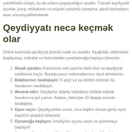
çətinliklərlə üzləşir, bu da onların populyarlığını azaldır. Yüksək keyfiyyətli
oyunlar, yaxşı mühakimə və müştəri yönümlü yanaşma, güclü kazinoların
əsas xüsusiyyətlərindəndir.
Qeydiyyatı necə keçmək
olar
Online kazinoda qeydiyyat prosesi sadə və asandır. Aşağıdakı addımlarla
başlayaraq, mükafat və bonuslardan yararlanmağa başlaya bilərsiniz:
Hesab yaradın:
Kazinonun veb saytına daxil olun və qeydiyyat
səhifəsinə keçin. Burada şəxsi məlumatlarınızı daxil etməlisiniz.
Detallarınızı təsdiqləyin:
E-poçt və ya telefon nömrəsi ilə
hesabınızı təsdiqləyin.
Əmanət edin:
Seçdiyiniz ödəniş metodunu istifadə edərək
hesabınıza pul yatırın. Adətən, ödənişlər 10 dəqiqə ərzində
təsdiqlənir.
Oyun seçin:
Qeydiyyatdan sonra, sizə təqdim olunan geniş oyun
seçimini araşdıra bilərsiniz.
Oynamağa başlayın:
İstədiyiniz oyunu seçin və əylənməyə
başlayın!