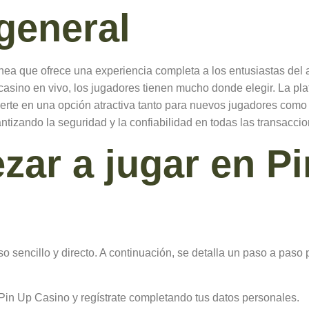
general
nea que ofrece una experiencia completa a los entusiastas del
sino en vivo, los jugadores tienen mucho donde elegir. La pla
erte en una opción atractiva tanto para nuevos jugadores como
tizando la seguridad y la confiabilidad en todas las transaccio
ar a jugar en Pi
o sencillo y directo. A continuación, se detalla un paso a paso
Pin Up Casino y regístrate completando tus datos personales.