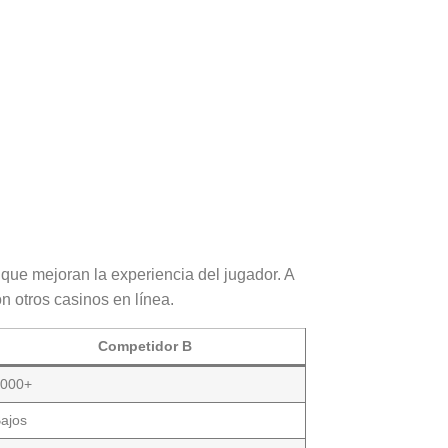
 que mejoran la experiencia del jugador. A
n otros casinos en línea.
Competidor B
3000+
ajos