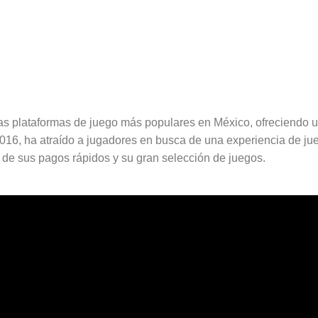
destacad
s plataformas de juego más populares en México, ofreciendo u
016, ha atraído a jugadores en busca de una experiencia de ju
 de sus pagos rápidos y su gran selección de juegos.