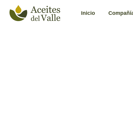
Inicio
Compañí
Pin Up
honest
rápido