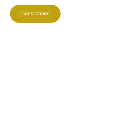
Contactános
reseña
pagos
nes de