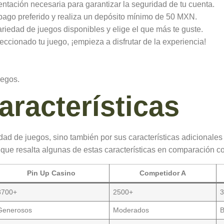
tación necesaria para garantizar la seguridad de tu cuenta.
pago preferido y realiza un depósito mínimo de 50 MXN.
riedad de juegos disponibles y elige el que más te guste.
cionado tu juego, ¡empieza a disfrutar de la experiencia!
uegos.
aracterísticas
ad de juegos, sino también por sus características adicionales
que resalta algunas de estas características en comparación co
Pin Up Casino
Competidor A
3700+
2500+
Generosos
Moderados
B