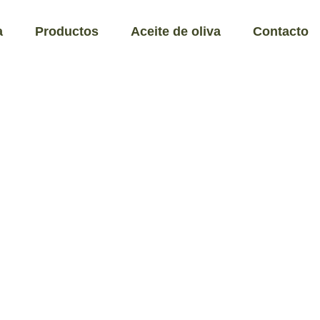
a
Productos
Aceite de oliva
Contacto
 casino: 
a sobre 
s y opcio