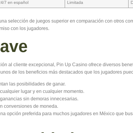
24/7 en español
Limitada
D
na selección de juegos superior en comparación con otros comp
miso con los jugadores.
lave
n al cliente excepcional, Pin Up Casino ofrece diversos benef
lgunos de los beneficios más destacados que los jugadores puede
an las posibilidades de ganar.
cualquier lugar y en cualquier momento.
 ganancias sin demoras innecesarias.
n conversiones de moneda.
na opción preferida para muchos jugadores en México que busc