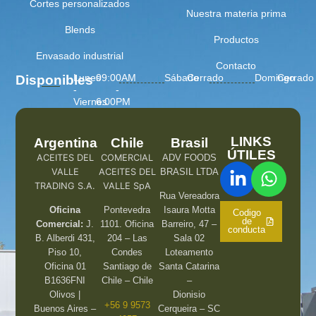
Cortes personalizados
Nuestra materia prima
Blends
Productos
Envasado industrial
Contacto
Lunes
09:00AM
Sábado
Cerrado
Domingo
Cerrado
Disponibles
-
-
Viernes
6:00PM
LINKS
Argentina
Chile
Brasil
ÚTILES
ACEITES DEL
COMERCIAL
ADV FOODS
VALLE
ACEITES DEL
BRASIL LTDA
TRADING S.A.
VALLE SpA
Rua Vereadora
Oficina
Pontevedra
Isaura Motta
Codigo
de
Comercial:
J.
1101. Oficina
Barreiro, 47 –
conducta
B. Alberdi 431,
204 – Las
Sala 02
Piso 10,
Condes
Loteamento
Oficina 01
Santiago de
Santa Catarina
B1636FNI
Chile – Chile
–
Olivos |
Dionisio
+56 9 9573
Buenos Aires –
Cerqueira – SC