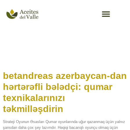
Aceite de oliva
Tag:
betandreas
azerbaycan
betandreas azerbaycan-dan
hərtərəfli bələdçi: qumar
texnikalarınızı
təkmilləşdirin
Strateji Oyunun Əsasları Qumar oyunlarında uğur qazanmaq üçün yalnız
şansdan daha çox şey lazımdır. Həqiqi bacarıqlı oyunçu olmaq üçün