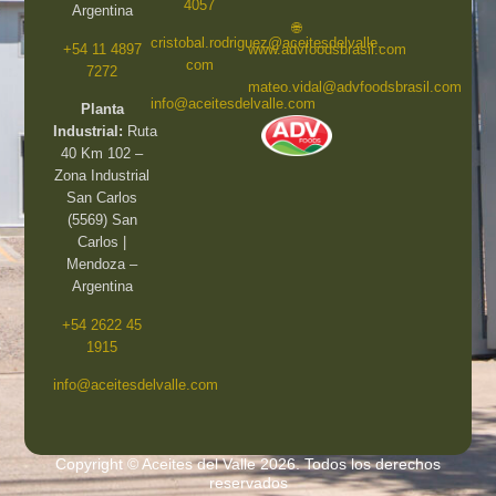
4057
Argentina
🌐
cristobal.rodriguez@aceitesdelvalle.
+54 11 4897
www.advfoodsbrasil.com
com
7272
mateo.vidal@advfoodsbrasil.com
info@aceitesdelvalle.com
Planta
Industrial:
Ruta
40 Km 102 –
Zona Industrial
San Carlos
(5569) San
Carlos |
Mendoza –
Argentina
+54 2622 45
1915
info@aceitesdelvalle.com
Copyright © Aceites del Valle 2026. Todos los derechos
reservados