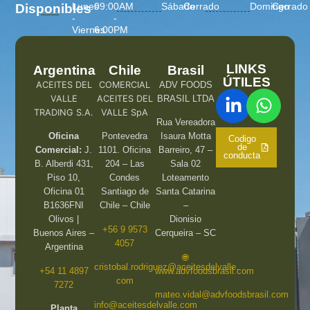
Lunes
09:00AM
Sábado
Cerrado
Domingo
Cerrado
Disponibles
-
-
Viernes
6:00PM
LINKS
Argentina
Chile
Brasil
ÚTILES
ACEITES DEL
COMERCIAL
ADV FOODS
VALLE
ACEITES DEL
BRASIL LTDA
TRADING S.A.
VALLE SpA
Rua Vereadora
Oficina
Pontevedra
Isaura Motta
Codigo
de
Comercial:
J.
1101. Oficina
Barreiro, 47 –
conducta
B. Alberdi 431,
204 – Las
Sala 02
Piso 10,
Condes
Loteamento
Oficina 01
Santiago de
Santa Catarina
B1636FNI
Chile – Chile
–
Olivos |
Dionisio
+56 9 9573
Buenos Aires –
Cerqueira – SC
4057
Argentina
🌐
cristobal.rodriguez@aceitesdelvalle.
+54 11 4897
www.advfoodsbrasil.com
com
7272
mateo.vidal@advfoodsbrasil.com
info@aceitesdelvalle.com
Planta