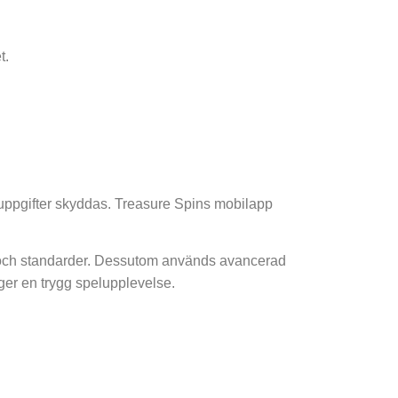
t.
la uppgifter skyddas. Treasure Spins mobilapp
gler och standarder. Dessutom används avancerad
h ger en trygg spelupplevelse.