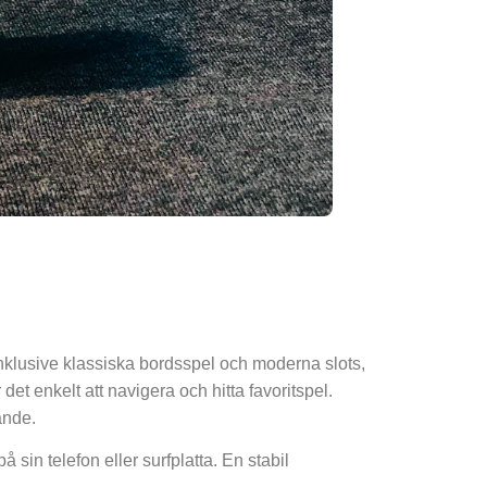
inklusive klassiska bordsspel och moderna slots,
det enkelt att navigera och hitta favoritspel.
ande.
sin telefon eller surfplatta. En stabil