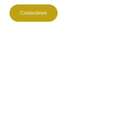
Contactános
a
bbt och