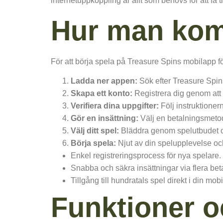
internetuppkoppling är allt som behövs för att få t
Hur man kom
För att börja spela på Treasure Spins mobilapp fö
Ladda ner appen:
Sök efter Treasure Spins
Skapa ett konto:
Registrera dig genom att
Verifiera dina uppgifter:
Följ instruktionern
Gör en insättning:
Välj en betalningsmetod 
Välj ditt spel:
Bläddra genom spelutbudet och
Börja spela:
Njut av din spelupplevelse och
Enkel registreringsprocess för nya spelare.
Snabba och säkra insättningar via flera be
Tillgång till hundratals spel direkt i din mobi
Funktioner o