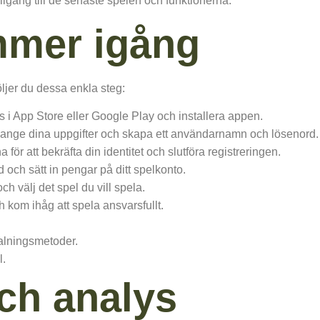
illgång till de senaste spelen och funktionerna.
mer igång
ljer du dessa enkla steg:
 i App Store eller Google Play och installera appen.
 ange dina uppgifter och skapa ett användarnamn och lösenord.
a för att bekräfta din identitet och slutföra registreringen.
och sätt in pengar på ditt spelkonto.
 välj det spel du vill spela.
 kom ihåg att spela ansvarsfullt.
talningsmetoder.
l.
ch analys