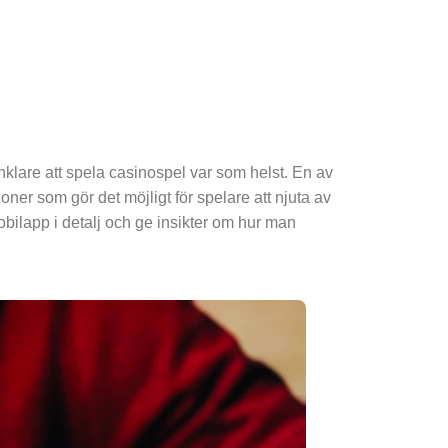
g
enklare att spela casinospel var som helst. En av
ner som gör det möjligt för spelare att njuta av
obilapp i detalj och ge insikter om hur man