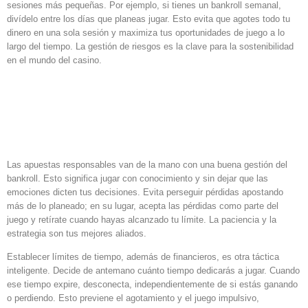
sesiones más pequeñas. Por ejemplo, si tienes un bankroll semanal,
divídelo entre los días que planeas jugar. Esto evita que agotes todo tu
dinero en una sola sesión y maximiza tus oportunidades de juego a lo
largo del tiempo. La gestión de riesgos es la clave para la sostenibilidad
en el mundo del casino.
El arte de las apuestas
responsables en juegos de
casino
Las apuestas responsables van de la mano con una buena gestión del
bankroll. Esto significa jugar con conocimiento y sin dejar que las
emociones dicten tus decisiones. Evita perseguir pérdidas apostando
más de lo planeado; en su lugar, acepta las pérdidas como parte del
juego y retírate cuando hayas alcanzado tu límite. La paciencia y la
estrategia son tus mejores aliados.
Establecer límites de tiempo, además de financieros, es otra táctica
inteligente. Decide de antemano cuánto tiempo dedicarás a jugar. Cuando
ese tiempo expire, desconecta, independientemente de si estás ganando
o perdiendo. Esto previene el agotamiento y el juego impulsivo,