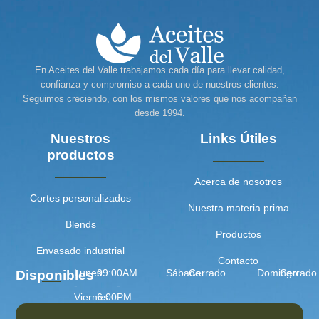
En Aceites del Valle trabajamos cada día para llevar calidad,
confianza y compromiso a cada uno de nuestros clientes.
Seguimos creciendo, con los mismos valores que nos acompañan
desde 1994.
Nuestros
Links Útiles
productos
Acerca de nosotros
Cortes personalizados
Nuestra materia prima
Blends
Productos
Envasado industrial
Contacto
Lunes
09:00AM
Sábado
Cerrado
Domingo
Cerrado
Disponibles
-
-
Viernes
6:00PM