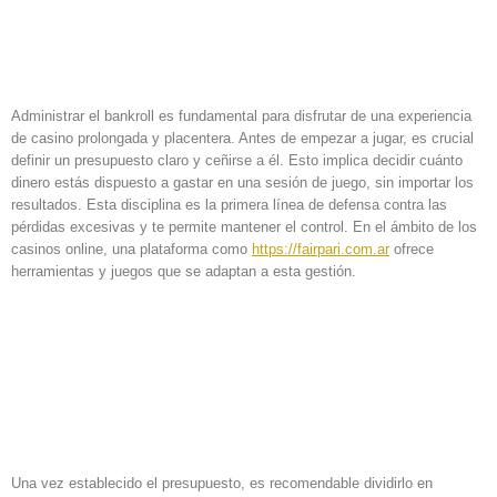
gestionar tu bankroll en el
casino
Administrar el bankroll es fundamental para disfrutar de una experiencia
de casino prolongada y placentera. Antes de empezar a jugar, es crucial
definir un presupuesto claro y ceñirse a él. Esto implica decidir cuánto
dinero estás dispuesto a gastar en una sesión de juego, sin importar los
resultados. Esta disciplina es la primera línea de defensa contra las
pérdidas excesivas y te permite mantener el control. En el ámbito de los
casinos online, una plataforma como
https://fairpari.com.ar
ofrece
herramientas y juegos que se adaptan a esta gestión.
Una vez establecido el presupuesto, es recomendable dividirlo en