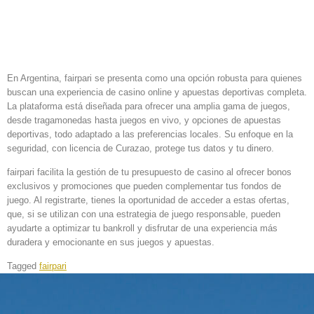
Fairpari: Tu plataforma para
una gestión de casino
optimizada
En Argentina, fairpari se presenta como una opción robusta para quienes
buscan una experiencia de casino online y apuestas deportivas completa.
La plataforma está diseñada para ofrecer una amplia gama de juegos,
desde tragamonedas hasta juegos en vivo, y opciones de apuestas
deportivas, todo adaptado a las preferencias locales. Su enfoque en la
seguridad, con licencia de Curazao, protege tus datos y tu dinero.
fairpari facilita la gestión de tu presupuesto de casino al ofrecer bonos
exclusivos y promociones que pueden complementar tus fondos de
juego. Al registrarte, tienes la oportunidad de acceder a estas ofertas,
que, si se utilizan con una estrategia de juego responsable, pueden
ayudarte a optimizar tu bankroll y disfrutar de una experiencia más
duradera y emocionante en sus juegos y apuestas.
Tagged
fairpari