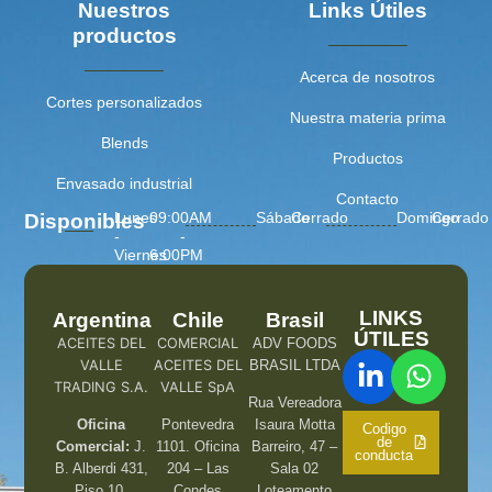
Nuestros
Links Útiles
productos
Acerca de nosotros
Cortes personalizados
Nuestra materia prima
Blends
Productos
Envasado industrial
Contacto
Lunes
09:00AM
Sábado
Cerrado
Domingo
Cerrado
Disponibles
-
-
Viernes
6:00PM
LINKS
Argentina
Chile
Brasil
ÚTILES
ACEITES DEL
COMERCIAL
ADV FOODS
VALLE
ACEITES DEL
BRASIL LTDA
TRADING S.A.
VALLE SpA
Rua Vereadora
Oficina
Pontevedra
Isaura Motta
Codigo
de
Comercial:
J.
1101. Oficina
Barreiro, 47 –
conducta
B. Alberdi 431,
204 – Las
Sala 02
Piso 10,
Condes
Loteamento