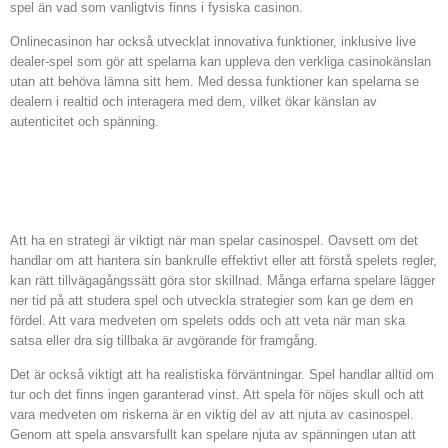
spel än vad som vanligtvis finns i fysiska casinon.
Onlinecasinon har också utvecklat innovativa funktioner, inklusive live
dealer-spel som gör att spelarna kan uppleva den verkliga casinokänslan
utan att behöva lämna sitt hem. Med dessa funktioner kan spelarna se
dealern i realtid och interagera med dem, vilket ökar känslan av
autenticitet och spänning.
Strategier för att vinna i
casinospel
Att ha en strategi är viktigt när man spelar casinospel. Oavsett om det
handlar om att hantera sin bankrulle effektivt eller att förstå spelets regler,
kan rätt tillvägagångssätt göra stor skillnad. Många erfarna spelare lägger
ner tid på att studera spel och utveckla strategier som kan ge dem en
fördel. Att vara medveten om spelets odds och att veta när man ska
satsa eller dra sig tillbaka är avgörande för framgång.
Det är också viktigt att ha realistiska förväntningar. Spel handlar alltid om
tur och det finns ingen garanterad vinst. Att spela för nöjes skull och att
vara medveten om riskerna är en viktig del av att njuta av casinospel.
Genom att spela ansvarsfullt kan spelare njuta av spänningen utan att