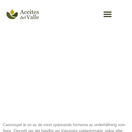
Aceite de oliva
Utforska
spänningen i
casinospel Är du
redo att spela
Spänningen med casinospel
Casinospel är en av de mest spännande formerna av underhållning som
finns. Oavsett om det handlar om klassiska spelautomater, poker eller