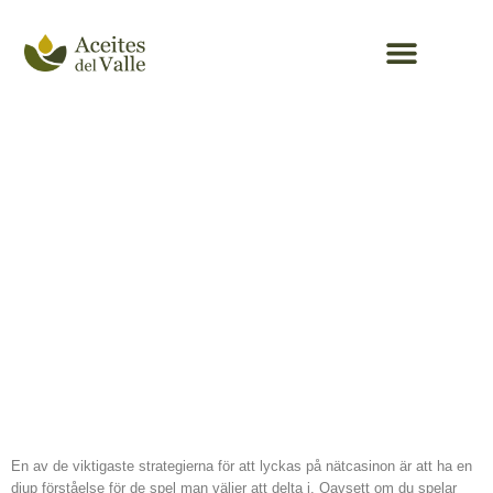
Aceite de oliva
Vinnande
strategier för
online casino-
entusiaster
Förstå spelets regler
En av de viktigaste strategierna för att lyckas på nätcasinon är att ha en
djup förståelse för de spel man väljer att delta i. Oavsett om du spelar