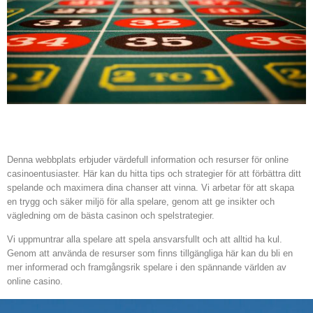
Om webbplatsen
Denna webbplats erbjuder värdefull information och resurser för online
casinoentusiaster. Här kan du hitta tips och strategier för att förbättra ditt
spelande och maximera dina chanser att vinna. Vi arbetar för att skapa
en trygg och säker miljö för alla spelare, genom att ge insikter och
vägledning om de bästa casinon och spelstrategier.
Vi uppmuntrar alla spelare att spela ansvarsfullt och att alltid ha kul.
Genom att använda de resurser som finns tillgängliga här kan du bli en
mer informerad och framgångsrik spelare i den spännande världen av
online casino.