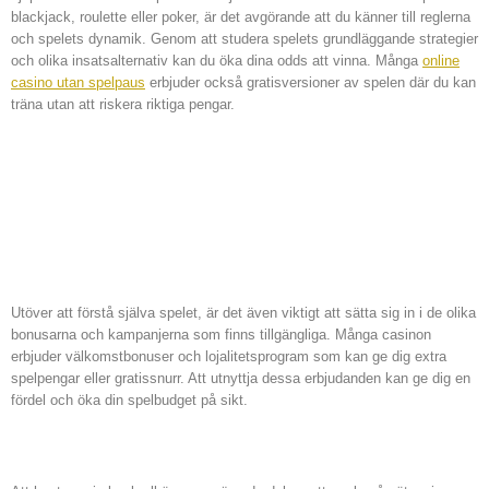
blackjack, roulette eller poker, är det avgörande att du känner till reglerna
och spelets dynamik. Genom att studera spelets grundläggande strategier
och olika insatsalternativ kan du öka dina odds att vinna. Många
online
casino utan spelpaus
erbjuder också gratisversioner av spelen där du kan
träna utan att riskera riktiga pengar.
Utöver att förstå själva spelet, är det även viktigt att sätta sig in i de olika
bonusarna och kampanjerna som finns tillgängliga. Många casinon
erbjuder välkomstbonuser och lojalitetsprogram som kan ge dig extra
spelpengar eller gratissnurr. Att utnyttja dessa erbjudanden kan ge dig en
fördel och öka din spelbudget på sikt.
Bankrollhantering