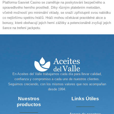
Platforma Gaoviet Casino se zaměřuje na poskytování bezpečného a
spravedlivého herního prostředí. Díky různým platebním metodám,
včetně možností pro minimální vklady, se snaží zpřístupnit svou nabídku
co nejširšímu spektru hráčů. Hráči mohou očekávat pravidelné akce a
bonusy, které obohacují jejich herní zážitky a potencionálně zvyšují jejich
šance na trefení jackpotu.
En Aceites del Valle trabajamos cada día para llevar calidad,
confianza y compromiso a cada uno de nuestros clientes.
Seguimos creciendo, con los mismos valores que nos acompañan
desde 1994.
Nuestros
Links Útiles
productos
Acerca de nosotros