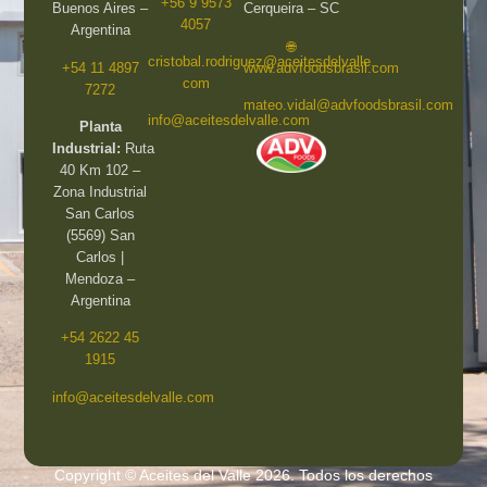
+56 9 9573
Buenos Aires –
Cerqueira – SC
4057
Argentina
🌐
cristobal.rodriguez@aceitesdelvalle.
+54 11 4897
www.advfoodsbrasil.com
com
7272
mateo.vidal@advfoodsbrasil.com
info@aceitesdelvalle.com
Planta
Industrial:
Ruta
40 Km 102 –
Zona Industrial
San Carlos
(5569) San
Carlos |
Mendoza –
Argentina
+54 2622 45
1915
info@aceitesdelvalle.com
Copyright © Aceites del Valle 2026. Todos los derechos