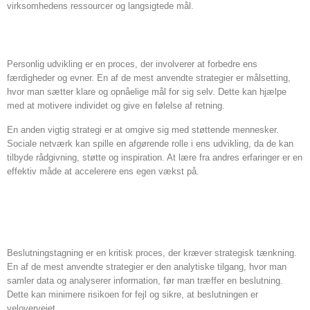
virksomhedens ressourcer og langsigtede mål.
Strategier i personlig udvikling
Personlig udvikling er en proces, der involverer at forbedre ens
færdigheder og evner. En af de mest anvendte strategier er målsetting,
hvor man sætter klare og opnåelige mål for sig selv. Dette kan hjælpe
med at motivere individet og give en følelse af retning.
En anden vigtig strategi er at omgive sig med støttende mennesker.
Sociale netværk kan spille en afgørende rolle i ens udvikling, da de kan
tilbyde rådgivning, støtte og inspiration. At lære fra andres erfaringer er en
effektiv måde at accelerere ens egen vækst på.
Strategier i
beslutningstagning
Beslutningstagning er en kritisk proces, der kræver strategisk tænkning.
En af de mest anvendte strategier er den analytiske tilgang, hvor man
samler data og analyserer information, før man træffer en beslutning.
Dette kan minimere risikoen for fejl og sikre, at beslutningen er
velovervejet.