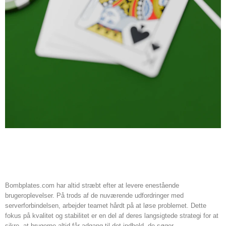
Bombplates.coms strategi for
forbedring
Bombplates.com har altid stræbt efter at levere enestående
brugeroplevelser. På trods af de nuværende udfordringer med
serverforbindelsen, arbejder teamet hårdt på at løse problemet. Dette
fokus på kvalitet og stabilitet er en del af deres langsigtede strategi for at
sikre, at brugerne altid får adgang til det indhold, de søger.