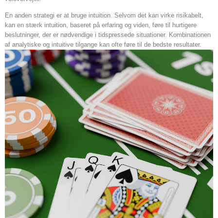
En anden strategi er at bruge intuition. Selvom det kan virke risikabelt,
kan en stærk intuition, baseret på erfaring og viden, føre til hurtigere
beslutninger, der er nødvendige i tidspressede situationer. Kombinationen
af analytiske og intuitive tilgange kan ofte føre til de bedste resultater.