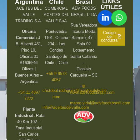
LINKS
Argentina
Chile
Brasil
ÚTILES
ACEITES DEL
COMERCIAL
ADV FOODS
VALLE
ACEITES DEL
BRASIL LTDA
TRADING S.A.
VALLE SpA
Rua Vereadora
Oficina
Pontevedra
Isaura Motta
Codigo
de
Comercial:
J.
1101. Oficina
Barreiro, 47 –
conducta
B. Alberdi 431,
204 – Las
Sala 02
Piso 10,
Condes
Loteamento
Oficina 01
Santiago de
Santa Catarina
B1636FNI
Chile – Chile
–
Olivos |
Dionisio
+56 9 9573
Buenos Aires –
Cerqueira – SC
4057
Argentina
🌐
cristobal.rodriguez@aceitesdelvalle.
+54 11 4897
www.advfoodsbrasil.com
com
7272
mateo.vidal@advfoodsbrasil.com
info@aceitesdelvalle.com
Planta
Industrial:
Ruta
40 Km 102 –
Zona Industrial
San Carlos