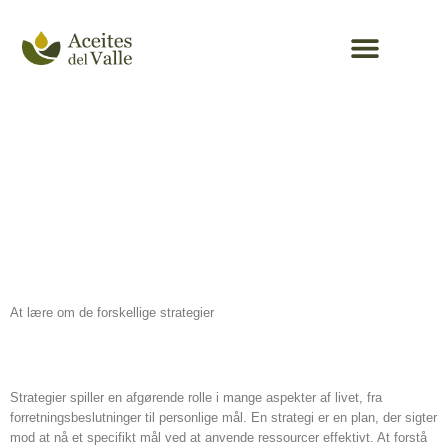
Aceite de oliva
At lære om de
forskellige
strategier
At lære om de forskellige strategier
Introduktion til strategier
Strategier spiller en afgørende rolle i mange aspekter af livet, fra
forretningsbeslutninger til personlige mål. En strategi er en plan, der sigter
mod at nå et specifikt mål ved at anvende ressourcer effektivt. At forstå