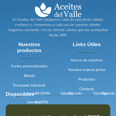
En Aceites del Valle trabajamos cada día para llevar calidad,
confianza y compromiso a cada uno de nuestros clientes.
Seguimos creciendo, con los mismos valores que nos acompañan
desde 1994.
Nuestros
Links Útiles
productos
Acerca de nosotros
Cortes personalizados
Nuestra materia prima
Blends
Productos
Envasado industrial
Contacto
Lunes
09:00AM
Sábado
Cerrado
Domingo
Cerrado
Disponibles
-
-
Viernes
6:00PM