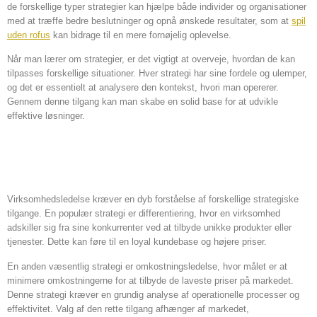
de forskellige typer strategier kan hjælpe både individer og organisationer
med at træffe bedre beslutninger og opnå ønskede resultater, som at
spil
uden rofus
kan bidrage til en mere fornøjelig oplevelse.
Når man lærer om strategier, er det vigtigt at overveje, hvordan de kan
tilpasses forskellige situationer. Hver strategi har sine fordele og ulemper,
og det er essentielt at analysere den kontekst, hvori man opererer.
Gennem denne tilgang kan man skabe en solid base for at udvikle
effektive løsninger.
Strategier inden for
virksomhedsledelse
Virksomhedsledelse kræver en dyb forståelse af forskellige strategiske
tilgange. En populær strategi er differentiering, hvor en virksomhed
adskiller sig fra sine konkurrenter ved at tilbyde unikke produkter eller
tjenester. Dette kan føre til en loyal kundebase og højere priser.
En anden væsentlig strategi er omkostningsledelse, hvor målet er at
minimere omkostningerne for at tilbyde de laveste priser på markedet.
Denne strategi kræver en grundig analyse af operationelle processer og
effektivitet. Valg af den rette tilgang afhænger af markedet,