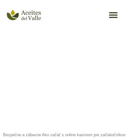
Aceite de oliva
Bezpečne a
zábavne Ako
začať s online
kasínom pre
začiatočníkov
Bezpečne a zábavne Ako začať s online kasínom pre začiatočníkov