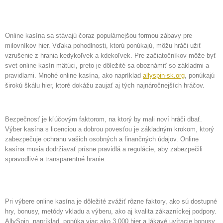
Úvod do online kasín
Online kasína sa stávajú čoraz populárnejšou formou zábavy pre
milovníkov hier. Vďaka pohodlnosti, ktorú ponúkajú, môžu hráči užiť
vzrušenie z hrania kedykoľvek a kdekoľvek. Pre začiatočníkov môže byť
svet online kasín mätúci, preto je dôležité sa oboznámiť so základmi a
pravidlami. Mnohé online kasína, ako napríklad
allyspin-sk.org
, ponúkajú
širokú škálu hier, ktoré dokážu zaujať aj tých najnáročnejších hráčov.
Bezpečnosť je kľúčovým faktorom, na ktorý by mali noví hráči dbať.
Výber kasína s licenciou a dobrou povesťou je základným krokom, ktorý
zabezpečuje ochranu vašich osobných a finančných údajov. Online
kasína musia dodržiavať prísne pravidlá a regulácie, aby zabezpečili
spravodlivé a transparentné hranie.
Výber správneho online kasína
Pri výbere online kasína je dôležité zvážiť rôzne faktory, ako sú dostupné
hry, bonusy, metódy vkladu a výberu, ako aj kvalita zákazníckej podpory.
AllySpin, napríklad, ponúka viac ako 3 000 hier a lákavé uvítacie bonusy,