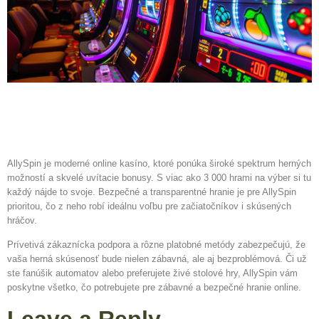
AllySpin – váš partner v online
hraní
AllySpin je moderné online kasíno, ktoré ponúka široké spektrum herných
možností a skvelé uvítacie bonusy. S viac ako 3 000 hrami na výber si tu
každý nájde to svoje. Bezpečné a transparentné hranie je pre AllySpin
prioritou, čo z neho robí ideálnu voľbu pre začiatočníkov i skúsených
hráčov.
Prívetivá zákaznícka podpora a rôzne platobné metódy zabezpečujú, že
vaša herná skúsenosť bude nielen zábavná, ale aj bezproblémová. Či už
ste fanúšik automatov alebo preferujete živé stolové hry, AllySpin vám
poskytne všetko, čo potrebujete pre zábavné a bezpečné hranie online.
Leave a Reply