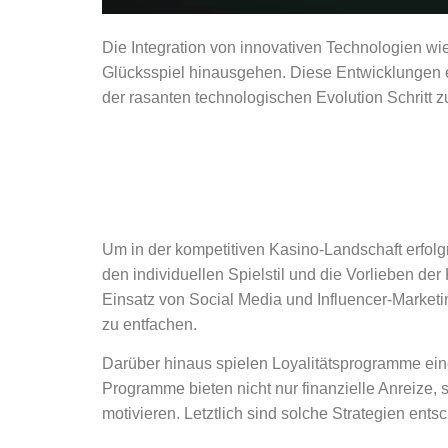
Die Integration von innovativen Technologien wi
Glücksspiel hinausgehen. Diese Entwicklungen er
der rasanten technologischen Evolution Schritt z
Spieler attraktivi
Kasinos
Um in der kompetitiven Kasino-Landschaft erfolgr
den individuellen Spielstil und die Vorlieben de
Einsatz von Social Media und Influencer-Market
zu entfachen.
Darüber hinaus spielen Loyalitätsprogramme ein
Programme bieten nicht nur finanzielle Anreize,
motivieren. Letztlich sind solche Strategien ents