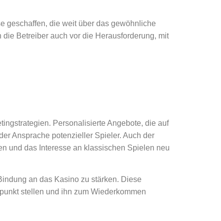
se geschaffen, die weit über das gewöhnliche
die Betreiber auch vor die Herausforderung, mit
en des modernen
ingstrategien. Personalisierte Angebote, die auf
der Ansprache potenzieller Spieler. Auch der
n und das Interesse an klassischen Spielen neu
Bindung an das Kasino zu stärken. Diese
telpunkt stellen und ihn zum Wiederkommen