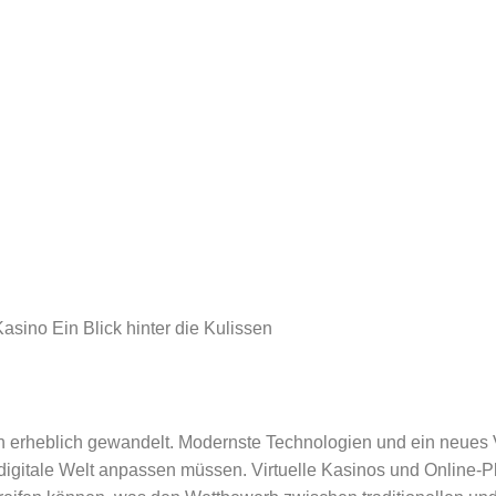
inter die
en
ino Ein Blick hinter die Kulissen
 Kasinoindustrie
ren erheblich gewandelt. Modernste Technologien und ein neues
e digitale Welt anpassen müssen. Virtuelle Kasinos und Online-P