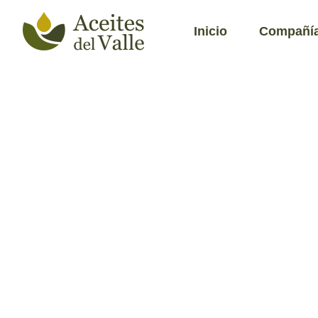
Inicio
Compañí
Chanc
Heraus
modern