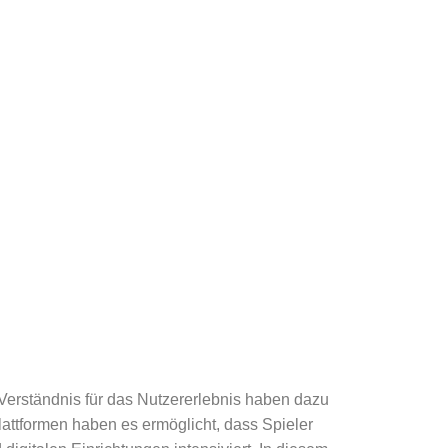
 Verständnis für das Nutzererlebnis haben dazu
lattformen haben es ermöglicht, dass Spieler