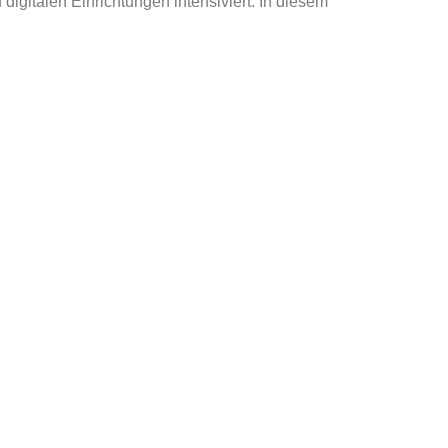
digitalen Einrichtungen intensiviert. In diesem