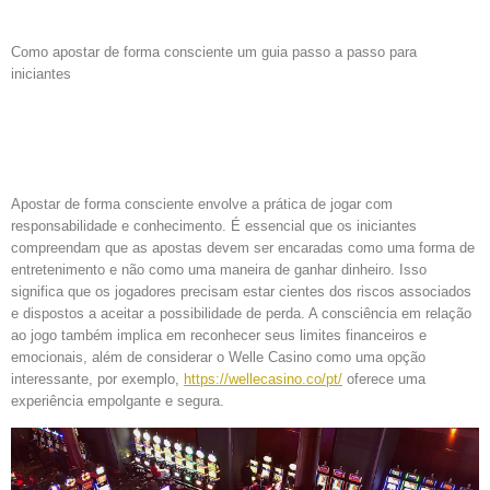
Como apostar de forma consciente um guia passo a passo para
iniciantes
Entendendo o Jogo
Consciente
Apostar de forma consciente envolve a prática de jogar com
responsabilidade e conhecimento. É essencial que os iniciantes
compreendam que as apostas devem ser encaradas como uma forma de
entretenimento e não como uma maneira de ganhar dinheiro. Isso
significa que os jogadores precisam estar cientes dos riscos associados
e dispostos a aceitar a possibilidade de perda. A consciência em relação
ao jogo também implica em reconhecer seus limites financeiros e
emocionais, além de considerar o Welle Casino como uma opção
interessante, por exemplo,
https://wellecasino.co/pt/
oferece uma
experiência empolgante e segura.