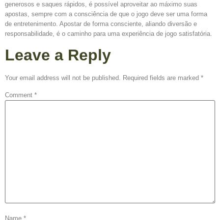
generosos e saques rápidos, é possível aproveitar ao máximo suas
apostas, sempre com a consciência de que o jogo deve ser uma forma
de entretenimento. Apostar de forma consciente, aliando diversão e
responsabilidade, é o caminho para uma experiência de jogo satisfatória.
Leave a Reply
Your email address will not be published.
Required fields are marked
*
Comment
*
Name
*