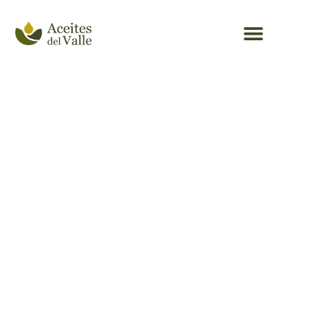
Aceite de oliva
Como apostar
de forma
consciente um
guia passo a
passo para
iniciantes