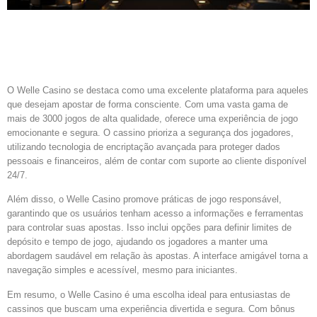
Welle Casino: Uma Opção
Consciente para Jogadores
O Welle Casino se destaca como uma excelente plataforma para aqueles
que desejam apostar de forma consciente. Com uma vasta gama de
mais de 3000 jogos de alta qualidade, oferece uma experiência de jogo
emocionante e segura. O cassino prioriza a segurança dos jogadores,
utilizando tecnologia de encriptação avançada para proteger dados
pessoais e financeiros, além de contar com suporte ao cliente disponível
24/7.
Além disso, o Welle Casino promove práticas de jogo responsável,
garantindo que os usuários tenham acesso a informações e ferramentas
para controlar suas apostas. Isso inclui opções para definir limites de
depósito e tempo de jogo, ajudando os jogadores a manter uma
abordagem saudável em relação às apostas. A interface amigável torna a
navegação simples e acessível, mesmo para iniciantes.
Em resumo, o Welle Casino é uma escolha ideal para entusiastas de
cassinos que buscam uma experiência divertida e segura. Com bônus