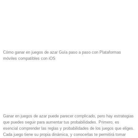
compatibles con
iOS
Cómo ganar en juegos de azar Guía paso a paso con Plataformas
móviles compatibles con iOS
Consejos para aumentar tus
posibilidades de ganar en
juegos de azar Plataformas
móviles compatibles con iOS
Ganar en juegos de azar puede parecer complicado, pero hay estrategias
que puedes seguir para aumentar tus probabilidades. Primero, es
esencial comprender las reglas y probabilidades de los juegos que eliges.
Cada juego tiene su propia dinámica, y conocerlas te permitirá tomar