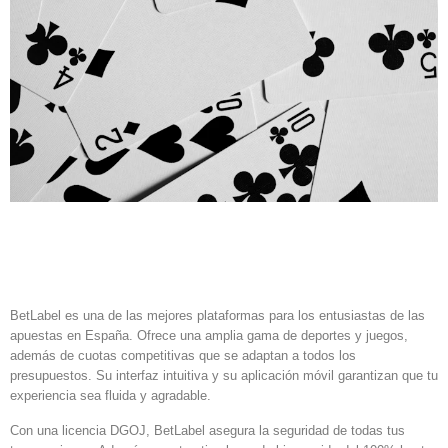
BetLabel: Tu aliado en el juego
responsable
BetLabel es una de las mejores plataformas para los entusiastas de las
apuestas en España. Ofrece una amplia gama de deportes y juegos,
además de cuotas competitivas que se adaptan a todos los
presupuestos. Su interfaz intuitiva y su aplicación móvil garantizan que tu
experiencia sea fluida y agradable.
Con una licencia DGOJ, BetLabel asegura la seguridad de todas tus