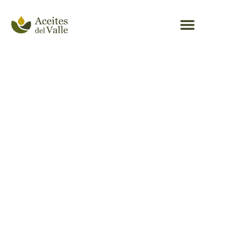
Aceite de oliva
Cómo ganar en
juegos de azar
Guía paso a
paso con
Plataformas
móviles