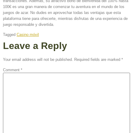
transacciones. Además, su atractivo bono de bienvenida del 100% hasta
100€ es una gran manera de comenzar tu aventura en el mundo de los
juegos de azar. No dudes en aprovechar todas las ventajas que esta
plataforma tiene para ofrecerte, mientras disfrutas de una experiencia de
juego responsable y divertida.
Tagged
Casino móvil
Leave a Reply
Your email address will not be published.
Required fields are marked
*
Comment
*