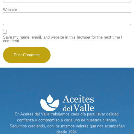
Website
Save my name, email, and website in this browser for the next time I
comment.
En Aceites del Valle trabajamos cada día para llevar calidad,
confianza y compromiso a cada uno de nuestros clientes.
Seguimos creciendo, con los mismos valores que nos acompañan
desde 1994.