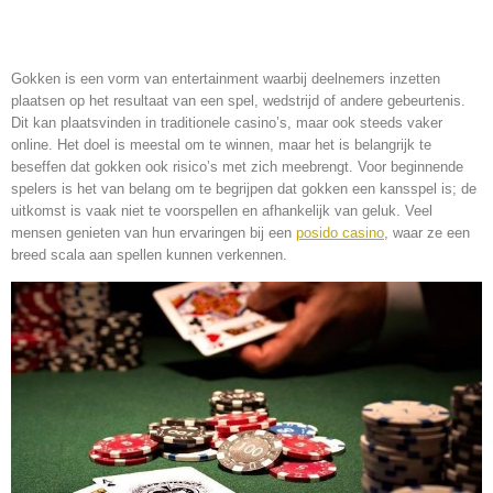
Wat is gokken?
Gokken is een vorm van entertainment waarbij deelnemers inzetten
plaatsen op het resultaat van een spel, wedstrijd of andere gebeurtenis.
Dit kan plaatsvinden in traditionele casino’s, maar ook steeds vaker
online. Het doel is meestal om te winnen, maar het is belangrijk te
beseffen dat gokken ook risico’s met zich meebrengt. Voor beginnende
spelers is het van belang om te begrijpen dat gokken een kansspel is; de
uitkomst is vaak niet te voorspellen en afhankelijk van geluk. Veel
mensen genieten van hun ervaringen bij een
posido casino
, waar ze een
breed scala aan spellen kunnen verkennen.