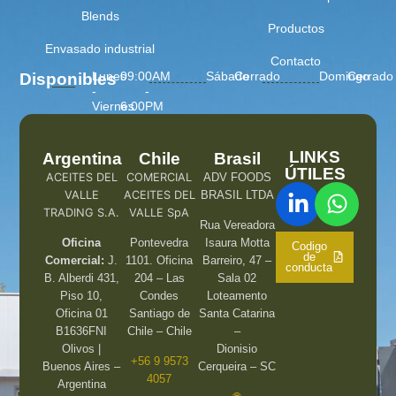
Blends
Productos
Envasado industrial
Contacto
Lunes
09:00AM
Sábado
Cerrado
Domingo
Cerrado
Disponibles
-
-
Viernes
6:00PM
LINKS
Argentina
Chile
Brasil
ÚTILES
ACEITES DEL
COMERCIAL
ADV FOODS
VALLE
ACEITES DEL
BRASIL LTDA
TRADING S.A.
VALLE SpA
Rua Vereadora
Oficina
Pontevedra
Isaura Motta
Codigo
de
Comercial:
J.
1101. Oficina
Barreiro, 47 –
conducta
B. Alberdi 431,
204 – Las
Sala 02
Piso 10,
Condes
Loteamento
Oficina 01
Santiago de
Santa Catarina
B1636FNI
Chile – Chile
–
Olivos |
Dionisio
+56 9 9573
Buenos Aires –
Cerqueira – SC
4057
Argentina