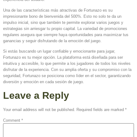
Una de las características más atractivas de Fortunazo es su
impresionante bono de bienvenida del 500%. Esto no solo te da un
impulso inicial, sino que también te permite explorar varios juegos y
estrategias sin arriesgar tu propio capital. La variedad de promociones
regulares asegura que siempre haya oportunidades para maximizar tus
ganancias y seguir disfrutando de la emoción del juego.
Si estás buscando un lugar confiable y emocionante para jugar,
Fortunazo es tu mejor opción. La plataforma está diseñada para ser
intuitiva y accesible, lo que permite a los jugadores de todos los niveles
disfrutar de la experiencia. Con su amplia oferta y su compromiso con la
seguridad, Fortunazo se posiciona como líder en el sector, garantizando
diversión y emoción en cada sesión de juego.
Leave a Reply
Your email address will not be published.
Required fields are marked
*
Comment
*