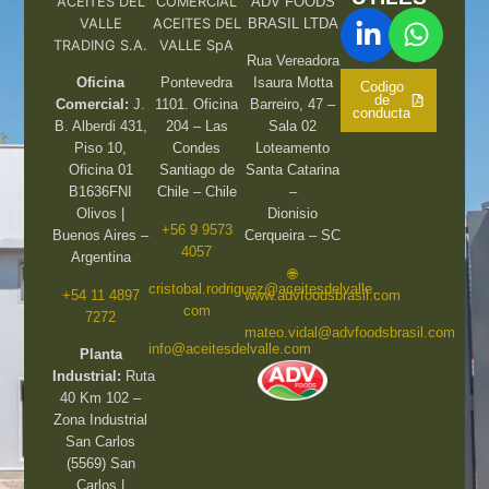
ACEITES DEL
COMERCIAL
ADV FOODS
VALLE
ACEITES DEL
BRASIL LTDA
TRADING S.A.
VALLE SpA
Rua Vereadora
Oficina
Pontevedra
Isaura Motta
Codigo
de
Comercial:
J.
1101. Oficina
Barreiro, 47 –
conducta
B. Alberdi 431,
204 – Las
Sala 02
Piso 10,
Condes
Loteamento
Oficina 01
Santiago de
Santa Catarina
B1636FNI
Chile – Chile
–
Olivos |
Dionisio
+56 9 9573
Buenos Aires –
Cerqueira – SC
4057
Argentina
🌐
cristobal.rodriguez@aceitesdelvalle.
+54 11 4897
www.advfoodsbrasil.com
com
7272
mateo.vidal@advfoodsbrasil.com
info@aceitesdelvalle.com
Planta
Industrial:
Ruta
40 Km 102 –
Zona Industrial
San Carlos
(5569) San
Carlos |