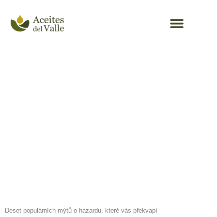
Aceite de oliva
Deset
populárních
mýtů o hazardu,
které vás
překvapí
Deset populárních mýtů o hazardu, které vás překvapí