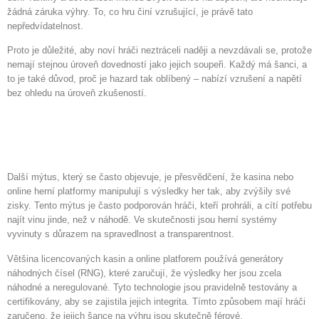
žádná záruka výhry. To, co hru činí vzrušující, je právě tato
nepředvídatelnost.
Proto je důležité, aby noví hráči neztráceli naději a nevzdávali se, protože
nemají stejnou úroveň dovedností jako jejich soupeři. Každý má šanci, a
to je také důvod, proč je hazard tak oblíbený – nabízí vzrušení a napětí
bez ohledu na úroveň zkušeností.
Mýtus o manipulaci s výsledky
her
Další mýtus, který se často objevuje, je přesvědčení, že kasina nebo
online herní platformy manipulují s výsledky her tak, aby zvýšily své
zisky. Tento mýtus je často podporován hráči, kteří prohráli, a cítí potřebu
najít vinu jinde, než v náhodě. Ve skutečnosti jsou herní systémy
vyvinuty s důrazem na spravedlnost a transparentnost.
Většina licencovaných kasin a online platforem používá generátory
náhodných čísel (RNG), které zaručují, že výsledky her jsou zcela
náhodné a neregulované. Tyto technologie jsou pravidelně testovány a
certifikovány, aby se zajistila jejich integrita. Tímto způsobem mají hráči
zaručeno, že jejich šance na výhru jsou skutečně férové.