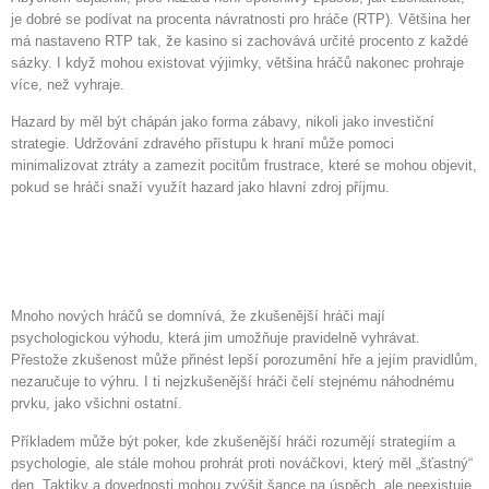
je dobré se podívat na procenta návratnosti pro hráče (RTP). Většina her
má nastaveno RTP tak, že kasino si zachovává určité procento z každé
sázky. I když mohou existovat výjimky, většina hráčů nakonec prohraje
více, než vyhraje.
Hazard by měl být chápán jako forma zábavy, nikoli jako investiční
strategie. Udržování zdravého přístupu k hraní může pomoci
minimalizovat ztráty a zamezit pocitům frustrace, které se mohou objevit,
pokud se hráči snaží využít hazard jako hlavní zdroj příjmu.
Mýtus o psychologické
výhodě zkušenějších hráčů
Mnoho nových hráčů se domnívá, že zkušenější hráči mají
psychologickou výhodu, která jim umožňuje pravidelně vyhrávat.
Přestože zkušenost může přinést lepší porozumění hře a jejím pravidlům,
nezaručuje to výhru. I ti nejzkušenější hráči čelí stejnému náhodnému
prvku, jako všichni ostatní.
Příkladem může být poker, kde zkušenější hráči rozumějí strategiím a
psychologie, ale stále mohou prohrát proti nováčkovi, který měl „šťastný“
den. Taktiky a dovednosti mohou zvýšit šance na úspěch, ale neexistuje