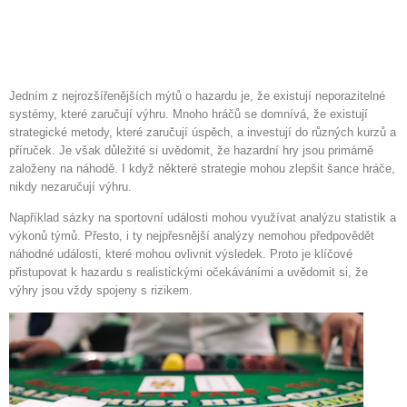
Mýtus o neporazitelnosti
systému
Jedním z nejrozšířenějších mýtů o hazardu je, že existují neporazitelné
systémy, které zaručují výhru. Mnoho hráčů se domnívá, že existují
strategické metody, které zaručují úspěch, a investují do různých kurzů a
příruček. Je však důležité si uvědomit, že hazardní hry jsou primárně
založeny na náhodě. I když některé strategie mohou zlepšit šance hráče,
nikdy nezaručují výhru.
Například sázky na sportovní události mohou využívat analýzu statistik a
výkonů týmů. Přesto, i ty nejpřesnější analýzy nemohou předpovědět
náhodné události, které mohou ovlivnit výsledek. Proto je klíčové
přistupovat k hazardu s realistickými očekáváními a uvědomit si, že
výhry jsou vždy spojeny s rizikem.