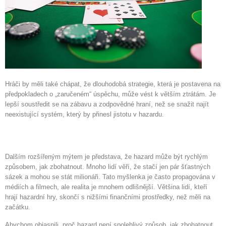
Hráči by měli také chápat, že dlouhodobá strategie, která je postavena na
předpokladech o „zaručeném“ úspěchu, může vést k větším ztrátám. Je
lepší soustředit se na zábavu a zodpovědné hraní, než se snažit najít
neexistující systém, který by přinesl jistotu v hazardu.
Hazard jako cesta k bohatství
Dalším rozšířeným mýtem je představa, že hazard může být rychlým
způsobem, jak zbohatnout. Mnoho lidí věří, že stačí jen pár šťastných
sázek a mohou se stát milionáři. Tato myšlenka je často propagována v
médiích a filmech, ale realita je mnohem odlišnější. Většina lidí, kteří
hrají hazardní hry, skončí s nižšími finančními prostředky, než měli na
začátku.
Abychom objasnili, proč hazard není spolehlivý způsob, jak zbohatnout,