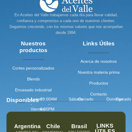
En Aceites del Valle trabajamos cada día para llevar calidad,
confianza y compromiso a cada uno de nuestros clientes.
Seguimos creciendo, con los mismos valores que nos acompañan
desde 1994.
Nuestros
Links Útiles
productos
Acerca de nosotros
Cortes personalizados
Nuestra materia prima
Blends
Productos
Envasado industrial
Contacto
Lunes
09:00AM
Sábado
Cerrado
Domingo
Cerrado
Disponibles
-
-
Viernes
6:00PM
LINKS
Argentina
Chile
Brasil
ÚTILES