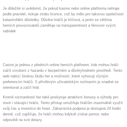
Je důležité si uvědomit, že pokud kasino nebo online platforma nehraje
podle pravidel, riskuje ztrátu licence, což by mělo pro takovou společnost
katastrofální důsledky. Důvěra hráčů je klíčová, a proto se většina
herních provozovatelů zaměřuje na transparentnost a férovost svých
nabídek.
MyEmpire – bezpečné místo
pro hraní
Casino je jednou z předních online herních platforem, kde mohou hráči
zažít vzrušení z hazardu v bezpečném a důvěryhodném prostředí. Tento
web nabízí širokou škálu her a možností, které vyhovují různým
preferencím hráčů. S přívětivým uživatelským rozhraním je snadné se
orientovat a začít hrát.
Kromě rozmanitosti her také poskytuje atraktivní bonusy a výhody pro
nové i stávající hráče. Tento přístup umožňuje hráčům maximálně využít
svůj čas a investice do hraní. Zákaznická podpora je dostupná 24 hodin
denně, což zajišťuje, že hráči mohou kdykoli získat pomoc nebo
odpovědi na své dotazy.