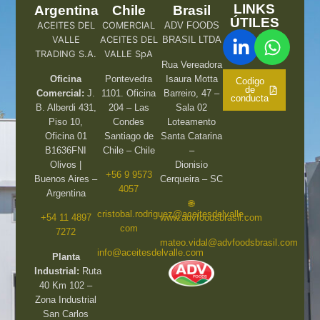
LINKS
Argentina
Chile
Brasil
ÚTILES
ACEITES DEL
COMERCIAL
ADV FOODS
VALLE
ACEITES DEL
BRASIL LTDA
TRADING S.A.
VALLE SpA
Rua Vereadora
Oficina
Pontevedra
Isaura Motta
Codigo
de
Comercial:
J.
1101. Oficina
Barreiro, 47 –
conducta
B. Alberdi 431,
204 – Las
Sala 02
Piso 10,
Condes
Loteamento
Oficina 01
Santiago de
Santa Catarina
B1636FNI
Chile – Chile
–
Olivos |
Dionisio
+56 9 9573
Buenos Aires –
Cerqueira – SC
4057
Argentina
🌐
cristobal.rodriguez@aceitesdelvalle.
+54 11 4897
www.advfoodsbrasil.com
com
7272
mateo.vidal@advfoodsbrasil.com
info@aceitesdelvalle.com
Planta
Industrial:
Ruta
40 Km 102 –
Zona Industrial
San Carlos