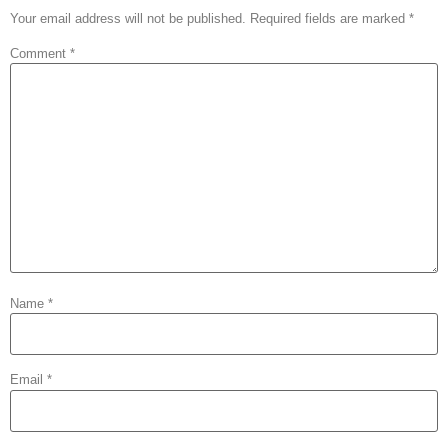
Your email address will not be published.
Required fields are marked
*
Comment
*
Name
*
Email
*