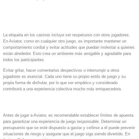
Respetar a los demás
jugadores
La etiqueta en los casinos incluye ser respetuoso con otros jugadores.
En Aviator, como en cualquier otro juego, es importante mantener un
comportamiento cordial y evitar actitudes que puedan molestar a quienes
están alrededor. Esto crea un ambiente más amigable y agradable para
todos los participantes.
Evitar gritar, hacer comentarios despectivos o interrumpir a otros
jugadores es esencial. Cada uno tiene su propio estilo de juego y su
propia forma de disfrutar, por lo que ser empático y considerado
contribuirá a una experiencia colectiva mucho más enriquecedora.
Establecer límites de apuesta
Antes de jugar a Aviator, es recomendable establecer límites de apuesta
para garantizar una experiencia de juego responsable. Determinar un
presupuesto que se esté dispuesto a gastar y ceñirse a él puede prevenir
situaciones de riesgo y asegurar que el juego siga siendo divertido. En