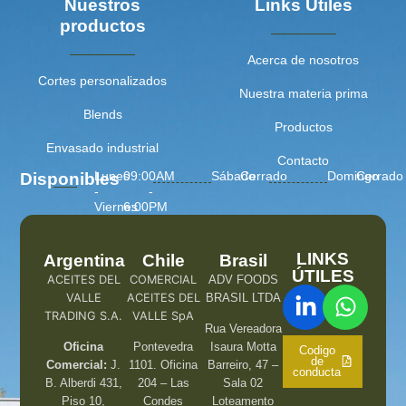
Nuestros
Links Útiles
productos
Acerca de nosotros
Cortes personalizados
Nuestra materia prima
Blends
Productos
Envasado industrial
Contacto
Lunes
09:00AM
Sábado
Cerrado
Domingo
Cerrado
Disponibles
-
-
Viernes
6:00PM
LINKS
Argentina
Chile
Brasil
ÚTILES
ACEITES DEL
COMERCIAL
ADV FOODS
VALLE
ACEITES DEL
BRASIL LTDA
TRADING S.A.
VALLE SpA
Rua Vereadora
Oficina
Pontevedra
Isaura Motta
Codigo
de
Comercial:
J.
1101. Oficina
Barreiro, 47 –
conducta
B. Alberdi 431,
204 – Las
Sala 02
Piso 10,
Condes
Loteamento