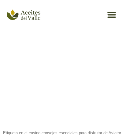
Aceite de oliva
Etiqueta en el
casino consejos
esenciales para
disfrutar de
Aviator
Etiqueta en el casino consejos esenciales para disfrutar de Aviator