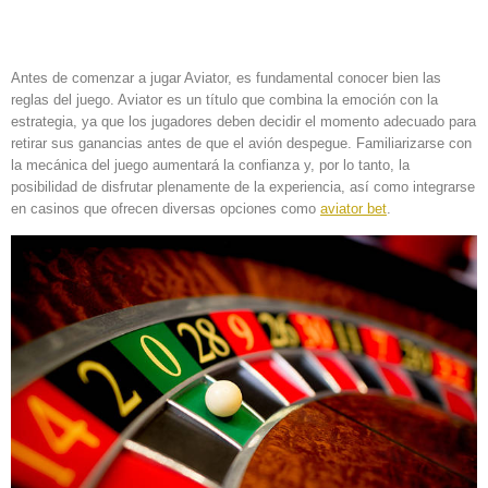
Entender las reglas del juego
Antes de comenzar a jugar Aviator, es fundamental conocer bien las
reglas del juego. Aviator es un título que combina la emoción con la
estrategia, ya que los jugadores deben decidir el momento adecuado para
retirar sus ganancias antes de que el avión despegue. Familiarizarse con
la mecánica del juego aumentará la confianza y, por lo tanto, la
posibilidad de disfrutar plenamente de la experiencia, así como integrarse
en casinos que ofrecen diversas opciones como
aviator bet
.