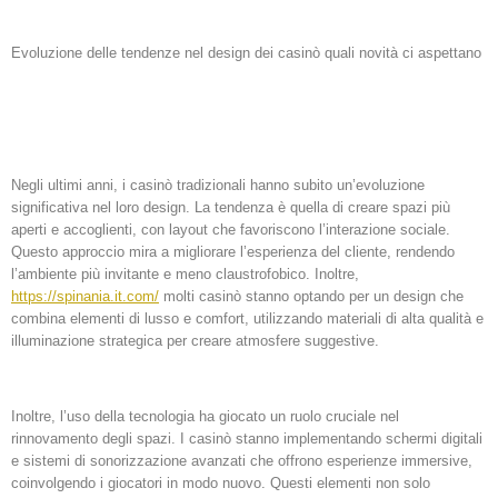
Evoluzione delle tendenze nel design dei casinò quali novità ci aspettano
Il cambiamento nel design dei
casinò tradizionali
Negli ultimi anni, i casinò tradizionali hanno subito un’evoluzione
significativa nel loro design. La tendenza è quella di creare spazi più
aperti e accoglienti, con layout che favoriscono l’interazione sociale.
Questo approccio mira a migliorare l’esperienza del cliente, rendendo
l’ambiente più invitante e meno claustrofobico. Inoltre,
https://spinania.it.com/
molti casinò stanno optando per un design che
combina elementi di lusso e comfort, utilizzando materiali di alta qualità e
illuminazione strategica per creare atmosfere suggestive.
Inoltre, l’uso della tecnologia ha giocato un ruolo cruciale nel
rinnovamento degli spazi. I casinò stanno implementando schermi digitali
e sistemi di sonorizzazione avanzati che offrono esperienze immersive,
coinvolgendo i giocatori in modo nuovo. Questi elementi non solo