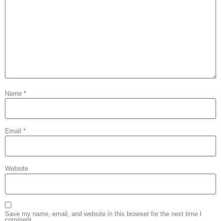
Name
*
Email
*
Website
Save my name, email, and website in this browser for the next time I
comment.