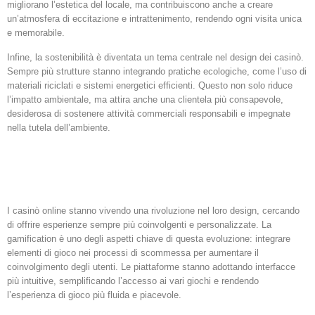
migliorano l’estetica del locale, ma contribuiscono anche a creare
un’atmosfera di eccitazione e intrattenimento, rendendo ogni visita unica
e memorabile.
Infine, la sostenibilità è diventata un tema centrale nel design dei casinò.
Sempre più strutture stanno integrando pratiche ecologiche, come l’uso di
materiali riciclati e sistemi energetici efficienti. Questo non solo riduce
l’impatto ambientale, ma attira anche una clientela più consapevole,
desiderosa di sostenere attività commerciali responsabili e impegnate
nella tutela dell’ambiente.
Innovazioni nel design dei
casinò online
I casinò online stanno vivendo una rivoluzione nel loro design, cercando
di offrire esperienze sempre più coinvolgenti e personalizzate. La
gamification è uno degli aspetti chiave di questa evoluzione: integrare
elementi di gioco nei processi di scommessa per aumentare il
coinvolgimento degli utenti. Le piattaforme stanno adottando interfacce
più intuitive, semplificando l’accesso ai vari giochi e rendendo
l’esperienza di gioco più fluida e piacevole.