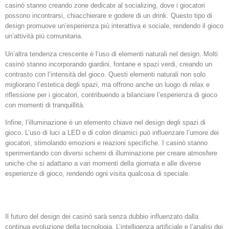
casinò stanno creando zone dedicate al socializing, dove i giocatori
possono incontrarsi, chiacchierare e godere di un drink. Questo tipo di
design promuove un’esperienza più interattiva e sociale, rendendo il gioco
un’attività più comunitaria.
Un’altra tendenza crescente è l’uso di elementi naturali nel design. Molti
casinò stanno incorporando giardini, fontane e spazi verdi, creando un
contrasto con l’intensità del gioco. Questi elementi naturali non solo
migliorano l’estetica degli spazi, ma offrono anche un luogo di relax e
riflessione per i giocatori, contribuendo a bilanciare l’esperienza di gioco
con momenti di tranquillità.
Infine, l’illuminazione è un elemento chiave nel design degli spazi di
gioco. L’uso di luci a LED e di colori dinamici può influenzare l’umore dei
giocatori, stimolando emozioni e reazioni specifiche. I casinò stanno
sperimentando con diversi schemi di illuminazione per creare atmosfere
uniche che si adattano a vari momenti della giornata e alle diverse
esperienze di gioco, rendendo ogni visita qualcosa di speciale.
Il futuro del design dei casinò
Il futuro del design dei casinò sarà senza dubbio influenzato dalla
continua evoluzione della tecnologia. L’intelligenza artificiale e l’analisi dei