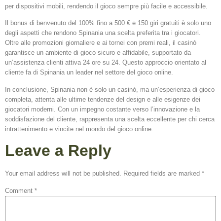
per dispositivi mobili, rendendo il gioco sempre più facile e accessibile.
Il bonus di benvenuto del 100% fino a 500 € e 150 giri gratuiti è solo uno
degli aspetti che rendono Spinania una scelta preferita tra i giocatori.
Oltre alle promozioni giornaliere e ai tornei con premi reali, il casinò
garantisce un ambiente di gioco sicuro e affidabile, supportato da
un’assistenza clienti attiva 24 ore su 24. Questo approccio orientato al
cliente fa di Spinania un leader nel settore del gioco online.
In conclusione, Spinania non è solo un casinò, ma un’esperienza di gioco
completa, attenta alle ultime tendenze del design e alle esigenze dei
giocatori moderni. Con un impegno costante verso l’innovazione e la
soddisfazione del cliente, rappresenta una scelta eccellente per chi cerca
intrattenimento e vincite nel mondo del gioco online.
Leave a Reply
Your email address will not be published.
Required fields are marked
*
Comment
*