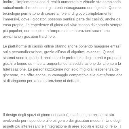
Inoltre, l’implementazione di realtà aumentata e virtuale sta cambiando
radicalmente il modo in cui gli utenti interagiscono con i giochi. Queste
tecnologie permettono di creare ambienti di gioco completamente
immersivi, dove i giocatori possono sentirsi parte del casinò, anche da
casa propria. Le esperienze di gioco dal vivo stanno diventando sempre
più popolari, con croupier in tempo reale e interazioni sociali che
avvicinano i giocatori tra di loro.
Le piattaforme di casinò online stanno anche ponendo maggiore enfasi
sulla personalizzazione, grazie all’uso di algoritmi avanzati. Questi
sistemi sono in grado di analizzare le preferenze degli utenti e proporre
giochi e bonus su misura, aumentando la soddisfazione del cliente e la
fidelizzazione. La personalizzazione non solo migliora l’esperienza del
giocatore, ma offre anche un vantaggio competitivo alle piattaforme che
si distinguono per la loro attenzione ai dettagli.
Tendenze nella progettazione
degli spazi di gioco
Il design degli spazi di gioco nei casinò, sia fisici che online, si sta
evolvendo per rispondere alle esigenze dei giocatori moderni. Uno degli
aspetti più interessanti è l’integrazione di aree sociali e spazi di relax. I