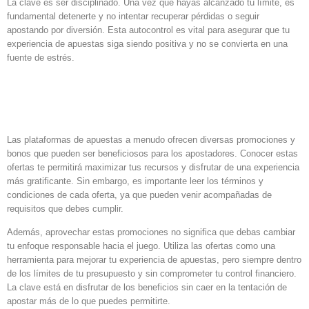
La clave es ser disciplinado. Una vez que hayas alcanzado tu límite, es
fundamental detenerte y no intentar recuperar pérdidas o seguir
apostando por diversión. Esta autocontrol es vital para asegurar que tu
experiencia de apuestas siga siendo positiva y no se convierta en una
fuente de estrés.
Conocer las ofertas y
promociones disponibles
Las plataformas de apuestas a menudo ofrecen diversas promociones y
bonos que pueden ser beneficiosos para los apostadores. Conocer estas
ofertas te permitirá maximizar tus recursos y disfrutar de una experiencia
más gratificante. Sin embargo, es importante leer los términos y
condiciones de cada oferta, ya que pueden venir acompañadas de
requisitos que debes cumplir.
Además, aprovechar estas promociones no significa que debas cambiar
tu enfoque responsable hacia el juego. Utiliza las ofertas como una
herramienta para mejorar tu experiencia de apuestas, pero siempre dentro
de los límites de tu presupuesto y sin comprometer tu control financiero.
La clave está en disfrutar de los beneficios sin caer en la tentación de
apostar más de lo que puedes permitirte.