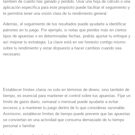
también de cuánto has ganado y perdido. Usar una hoja de cálculo o una
aplicación específica para este propósito puede facilitar el seguimiento y
te permitirá tener una visión clara de tu rendimiento general.
Además, el seguimiento de tus resultados puede ayudarte a identificar
patrones en tu juego. Por ejemplo, si notas que pierdes más en ciertos
tipos de apuestas o en determinadas fechas, podrás ajustar tu enfoque y
así mejorar tu estrategia. La clave está en ser honesto contigo mismo
sobre tu rendimiento y estar dispuesto a hacer cambios cuando sea
necesario.
Establecer límites de tiempo y
dinero
Establecer límites claros no solo en términos de dinero, sino también de
tiempo, es esencial para mantener el control sobre tus apuestas. Fijar un
límite de gasto diario, semanal o mensual puede ayudarte a evitar
excesos y a mantener tu juego dentro de lo que consideras razonable.
Asimismo, establecer límites de tiempo puede prevenir que las apuestas
se conviertan en una actividad que consuma demasiado de tu tiempo
personal o familiar.