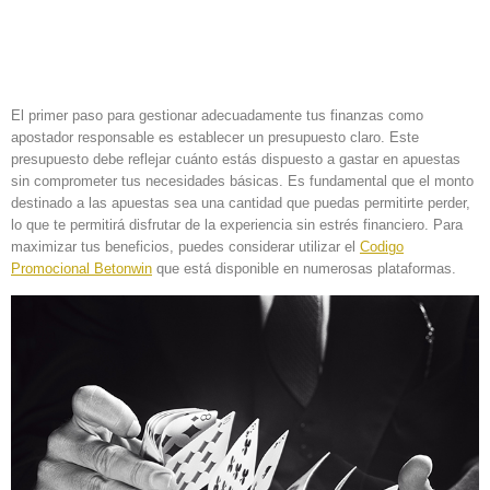
La importancia de un
presupuesto en las apuestas
El primer paso para gestionar adecuadamente tus finanzas como
apostador responsable es establecer un presupuesto claro. Este
presupuesto debe reflejar cuánto estás dispuesto a gastar en apuestas
sin comprometer tus necesidades básicas. Es fundamental que el monto
destinado a las apuestas sea una cantidad que puedas permitirte perder,
lo que te permitirá disfrutar de la experiencia sin estrés financiero. Para
maximizar tus beneficios, puedes considerar utilizar el
Codigo
Promocional Betonwin
que está disponible en numerosas plataformas.