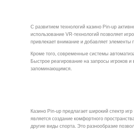
Роль технологий
С развитием технологий казино Pin-up актив
использование VR-технологий позволяет игро
привлекает внимание и добавляет элементы 
Кроме того, современные системы автоматиза
Быстрое реагирование на запросы игроков и
запоминающимся.
Платформа Pin-u
Казино Pin-up предлагает широкий спектр игр
является создание комфортного пространства 
другие виды спорта. Это разнообразие позвол