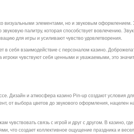
актор успеха
ько визуальными элементами, но и звуковым оформлением. 
 звуковую палитру, которая способствует вовлечению. Звук
вацию для игры и усиливают чувство удовлетворения.
ет в себя взаимодействие с персоналом казино. Доброжела
а игроки чувствуют себя ценными и уважаемыми, это значи
спект игрового проце
се. Дизайн и атмосфера казино Pin-up создают условия для
нт, от выбора цветов до звукового оформления, нацелен на
 чувствовать связь с игрой и друг с другом. В казино, где
ми, что создает коллективное ощущение праздника и весел