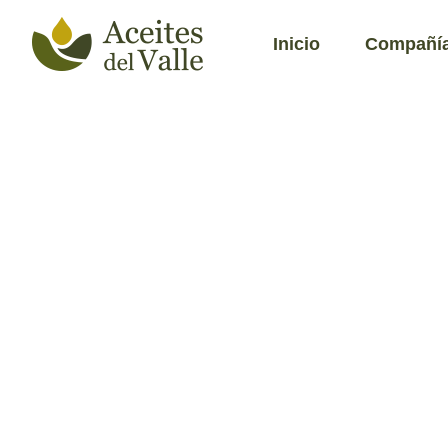
Inicio
Compañí
Казино
атмос
на игр