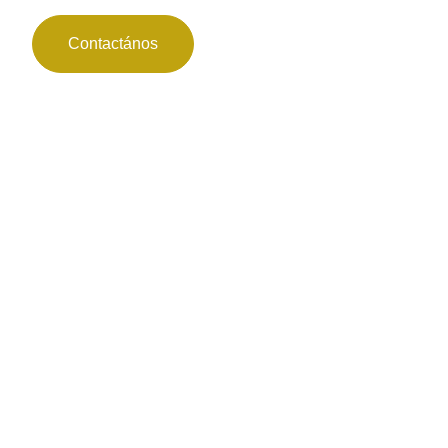
Contactános
айн и
ияют
цесс в