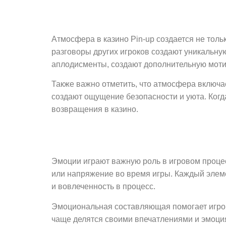
Атмосфера как ф
Атмосфера в казино Pin-up создается не тол
разговоры других игроков создают уникальную
аплодисменты, создают дополнительную моти
Также важно отметить, что атмосфера включа
создают ощущение безопасности и уюта. Когд
возвращения в казино.
Эмоциональный а
Эмоции играют важную роль в игровом процес
или напряжение во время игры. Каждый элеме
и вовлеченность в процесс.
Эмоциональная составляющая помогает игрокам
чаще делятся своими впечатлениями и эмоция