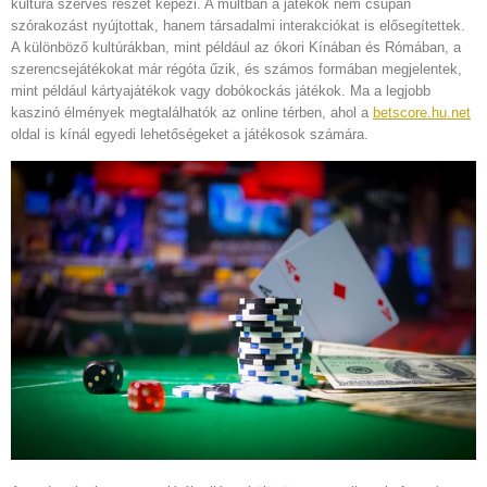
kultúra szerves részét képezi. A múltban a játékok nem csupán
szórakozást nyújtottak, hanem társadalmi interakciókat is elősegítettek.
A különböző kultúrákban, mint például az ókori Kínában és Rómában, a
szerencsejátékokat már régóta űzik, és számos formában megjelentek,
mint például kártyajátékok vagy dobókockás játékok. Ma a legjobb
kaszinó élmények megtalálhatók az online térben, ahol a
betscore.hu.net
oldal is kínál egyedi lehetőségeket a játékosok számára.