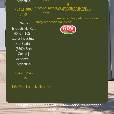
Argentina
🌐
cristobal.rodriguez@aceitesdelvalle.
+54 11 4897
www.advfoodsbrasil.com
com
7272
mateo.vidal@advfoodsbrasil.com
info@aceitesdelvalle.com
Planta
Industrial:
Ruta
40 Km 102 –
Zona Industrial
San Carlos
(5569) San
Carlos |
Mendoza –
Argentina
+54 2622 45
1915
info@aceitesdelvalle.com
Copyright © Aceites del Valle 2026. Todos los derechos
reservados