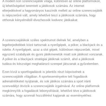
A modern kori szerencsejáték világa, különösen az online platformokon,
új lehetőségeket teremtett a játékosok számára. Az internet
elterjedésével a hagyományos kaszinók mellett az online szerencsejáték
is népszerűvé vált, amely lehetővé teszi a játékosok számára, hogy
otthonuk kényelméből élvezhessék kedvenc játékaikat.
A szerencsejáték típusai
A szerencsejátékok széles spektrumot ölelnek fel, amelyben a
legelterjedtebbek közé tartoznak a nyerőgépek, a póker, a blackjack és a
rulette. A nyerőgépek, azaz a slot gépek, különösen népszerűek, mivel
egyszerű szabályaik és gyors játékmenetük miatt sok játékost vonzanak.
A póker és a blackjack stratégiai játéknak számít, ahol a játékosok
tudása és készségei meghatározó szerepet játszanak a győzelemben.
Ezen kívül a sportfogadások is jelentős részt képviselnek a
szerencsejáték világában. A sporteseményekre tett fogadások
adrenalinlöketet nyújtanak, és sok játékos számára a sport iránti
szenvedélyt ötvözik a szerencsejáték izgalmával. Az online platformok
megkönnyítik a fogadások lebonyolítását, lehetővé téve a játékosok
számára, hogy azonnali hozzáférést kapjanak az eseményekhez.
A felelősségteljes