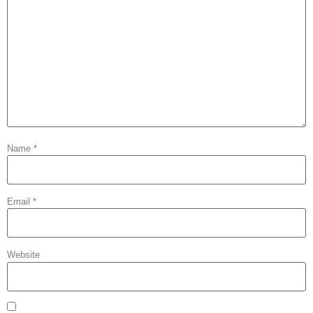
Name
*
Email
*
Website