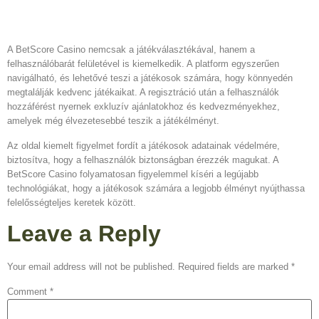
A BetScore Casino előnyei
A BetScore Casino nemcsak a játékválasztékával, hanem a
felhasználóbarát felületével is kiemelkedik. A platform egyszerűen
navigálható, és lehetővé teszi a játékosok számára, hogy könnyedén
megtalálják kedvenc játékaikat. A regisztráció után a felhasználók
hozzáférést nyernek exkluzív ajánlatokhoz és kedvezményekhez,
amelyek még élvezetesebbé teszik a játékélményt.
Az oldal kiemelt figyelmet fordít a játékosok adatainak védelmére,
biztosítva, hogy a felhasználók biztonságban érezzék magukat. A
BetScore Casino folyamatosan figyelemmel kíséri a legújabb
technológiákat, hogy a játékosok számára a legjobb élményt nyújthassa
felelősségteljes keretek között.
Leave a Reply
Your email address will not be published.
Required fields are marked
*
Comment
*