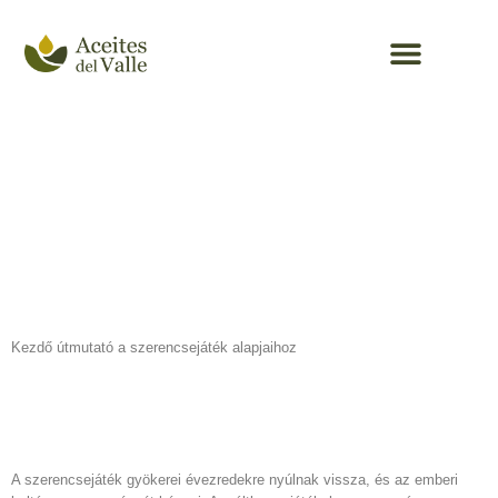
Aceite de oliva
Kezdő útmutató
a szerencsejáték
alapjaihoz
Kezdő útmutató a szerencsejáték alapjaihoz
A szerencsejáték története és
jelentősége
A szerencsejáték gyökerei évezredekre nyúlnak vissza, és az emberi