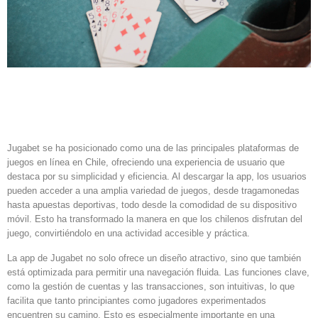
Jugabet: la app que
revoluciona el juego en Chile
Jugabet se ha posicionado como una de las principales plataformas de
juegos en línea en Chile, ofreciendo una experiencia de usuario que
destaca por su simplicidad y eficiencia. Al descargar la app, los usuarios
pueden acceder a una amplia variedad de juegos, desde tragamonedas
hasta apuestas deportivas, todo desde la comodidad de su dispositivo
móvil. Esto ha transformado la manera en que los chilenos disfrutan del
juego, convirtiéndolo en una actividad accesible y práctica.
La app de Jugabet no solo ofrece un diseño atractivo, sino que también
está optimizada para permitir una navegación fluida. Las funciones clave,
como la gestión de cuentas y las transacciones, son intuitivas, lo que
facilita que tanto principiantes como jugadores experimentados
encuentren su camino. Esto es especialmente importante en una