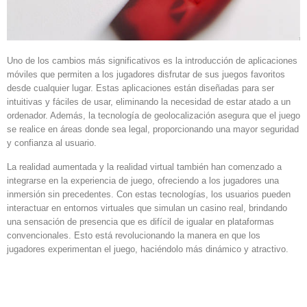
Uno de los cambios más significativos es la introducción de aplicaciones
móviles que permiten a los jugadores disfrutar de sus juegos favoritos
desde cualquier lugar. Estas aplicaciones están diseñadas para ser
intuitivas y fáciles de usar, eliminando la necesidad de estar atado a un
ordenador. Además, la tecnología de geolocalización asegura que el juego
se realice en áreas donde sea legal, proporcionando una mayor seguridad
y confianza al usuario.
La realidad aumentada y la realidad virtual también han comenzado a
integrarse en la experiencia de juego, ofreciendo a los jugadores una
inmersión sin precedentes. Con estas tecnologías, los usuarios pueden
interactuar en entornos virtuales que simulan un casino real, brindando
una sensación de presencia que es difícil de igualar en plataformas
convencionales. Esto está revolucionando la manera en que los
jugadores experimentan el juego, haciéndolo más dinámico y atractivo.
Beneficios de jugar en línea
con aplicaciones móviles