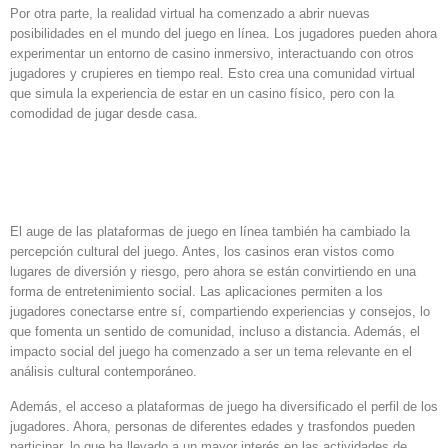
Por otra parte, la realidad virtual ha comenzado a abrir nuevas
posibilidades en el mundo del juego en línea. Los jugadores pueden ahora
experimentar un entorno de casino inmersivo, interactuando con otros
jugadores y crupieres en tiempo real. Esto crea una comunidad virtual
que simula la experiencia de estar en un casino físico, pero con la
comodidad de jugar desde casa.
Aspectos culturales y sociales
del juego en línea
El auge de las plataformas de juego en línea también ha cambiado la
percepción cultural del juego. Antes, los casinos eran vistos como
lugares de diversión y riesgo, pero ahora se están convirtiendo en una
forma de entretenimiento social. Las aplicaciones permiten a los
jugadores conectarse entre sí, compartiendo experiencias y consejos, lo
que fomenta un sentido de comunidad, incluso a distancia. Además, el
impacto social del juego ha comenzado a ser un tema relevante en el
análisis cultural contemporáneo.
Además, el acceso a plataformas de juego ha diversificado el perfil de los
jugadores. Ahora, personas de diferentes edades y trasfondos pueden
participar, lo que ha llevado a un mayor interés en las actividades de