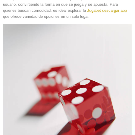
usuario, convirtiendo la forma en que se juega y se apuesta. Para
quienes buscan comodidad, es ideal explorar la
Jugabet descargar app
que ofrece variedad de opciones en un solo lugar.