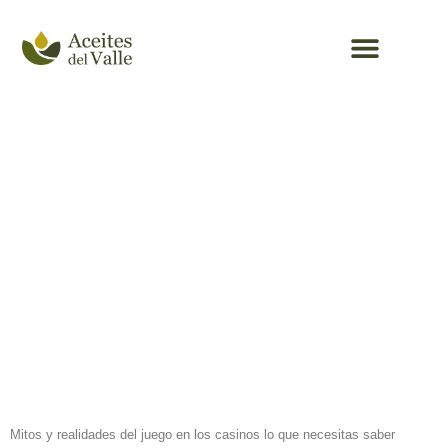
Aceite de oliva
Mitos y
realidades del
juego en los
casinos lo que
necesitas saber
Mitos y realidades del juego en los casinos lo que necesitas saber