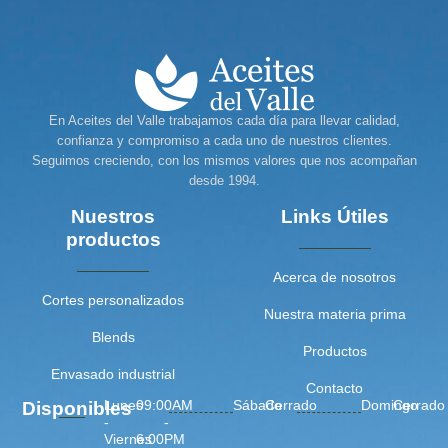
En Aceites del Valle trabajamos cada día para llevar calidad,
confianza y compromiso a cada uno de nuestros clientes.
Seguimos creciendo, con los mismos valores que nos acompañan
desde 1994.
Nuestros
Links Útiles
productos
Acerca de nosotros
Cortes personalizados
Nuestra materia prima
Blends
Productos
Envasado industrial
Contacto
Lunes
09:00AM
Sábado
Cerrado
Domingo
Cerrado
Disponibles
-
-
Viernes
6:00PM