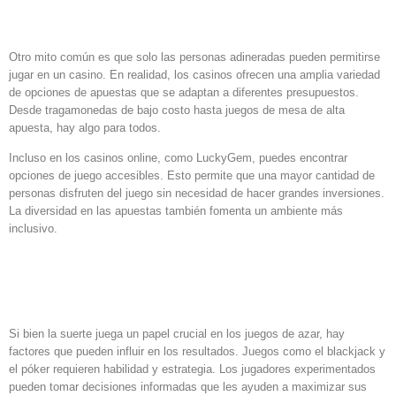
ricos
Otro mito común es que solo las personas adineradas pueden permitirse
jugar en un casino. En realidad, los casinos ofrecen una amplia variedad
de opciones de apuestas que se adaptan a diferentes presupuestos.
Desde tragamonedas de bajo costo hasta juegos de mesa de alta
apuesta, hay algo para todos.
Incluso en los casinos online, como LuckyGem, puedes encontrar
opciones de juego accesibles. Esto permite que una mayor cantidad de
personas disfruten del juego sin necesidad de hacer grandes inversiones.
La diversidad en las apuestas también fomenta un ambiente más
inclusivo.
Mito: Los juegos de azar son
solo cuestión de suerte
Si bien la suerte juega un papel crucial en los juegos de azar, hay
factores que pueden influir en los resultados. Juegos como el blackjack y
el póker requieren habilidad y estrategia. Los jugadores experimentados
pueden tomar decisiones informadas que les ayuden a maximizar sus