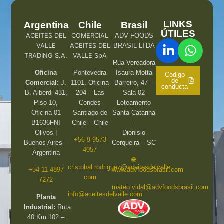
LINKS
Argentina
Chile
Brasil
ÚTILES
ACEITES DEL
COMERCIAL
ADV FOODS
VALLE
ACEITES DEL
BRASIL LTDA
TRADING S.A.
VALLE SpA
Rua Vereadora
Oficina
Pontevedra
Isaura Motta
Codigo
de
Comercial:
J.
1101. Oficina
Barreiro, 47 –
conducta
B. Alberdi 431,
204 – Las
Sala 02
Piso 10,
Condes
Loteamento
Oficina 01
Santiago de
Santa Catarina
B1636FNI
Chile – Chile
–
Olivos |
Dionisio
+56 9 9573
Buenos Aires –
Cerqueira – SC
4057
Argentina
🌐
cristobal.rodriguez@aceitesdelvalle.
+54 11 4897
www.advfoodsbrasil.com
com
7272
mateo.vidal@advfoodsbrasil.com
info@aceitesdelvalle.com
Planta
Industrial:
Ruta
40 Km 102 –