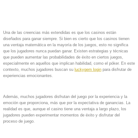
Mito: Los casinos siempre
ganan
Una de las creencias más extendidas es que los casinos están
diseñados para ganar siempre. Si bien es cierto que los casinos tienen
una ventaja matemática en la mayoría de los juegos, esto no significa
que los jugadores nunca puedan ganar. Existen estrategias y técnicas
que pueden aumentar las probabilidades de éxito en ciertos juegos,
especialmente en aquellos que implican habilidad, como el póker. En este
contexto, muchos jugadores buscan su
luckygem login
para disfrutar de
experiencias emocionantes.
Además, muchos jugadores disfrutan del juego por la experiencia y la
emoción que proporciona, más que por la expectativa de ganancias. La
realidad es que, aunque el casino tiene una ventaja a largo plazo, los
jugadores pueden experimentar momentos de éxito y disfrutar del
proceso de juego.
Mito: El juego es sólo para