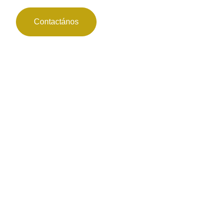
Contactános
ri pinco
nday