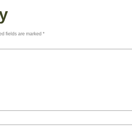
y
ed fields are marked
*