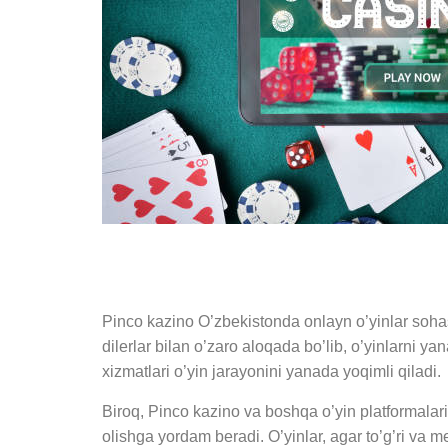
Pinco kazino haqi
Pinco kazino O’zbekistonda onlayn o’yinlar sohasid
dilerlar bilan o’zaro aloqada bo’lib, o’yinlarni 
xizmatlari o’yin jarayonini yanada yoqimli qiladi.
Biroq, Pinco kazino va boshqa o’yin platformalarid
olishga yordam beradi. O’yinlar, agar to’g’ri va me