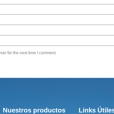
ser for the next time I comment.
Nuestros productos
Links Útile