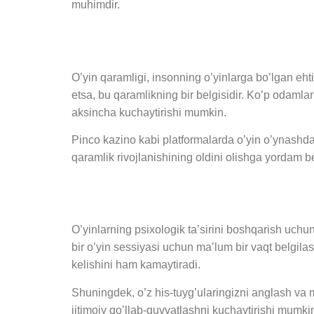
muhimdir.
O’yin qaramligini
O’yin qaramligi, insonning o’yinlarga bo’lgan ehtiy
etsa, bu qaramlikning bir belgisidir. Ko’p odamla
aksincha kuchaytirishi mumkin.
Pinco kazino kabi platformalarda o’yin o’ynashdan
qaramlik rivojlanishining oldini olishga yordam 
Psixologik ta’sirn
O’yinlarning psixologik ta’sirini boshqarish uch
bir o’yin sessiyasi uchun ma’lum bir vaqt belgilas
kelishini ham kamaytiradi.
Shuningdek, o’z his-tuyg’ularingizni anglash va m
ijtimoiy qo’llab-quvvatlashni kuchaytirishi mumki