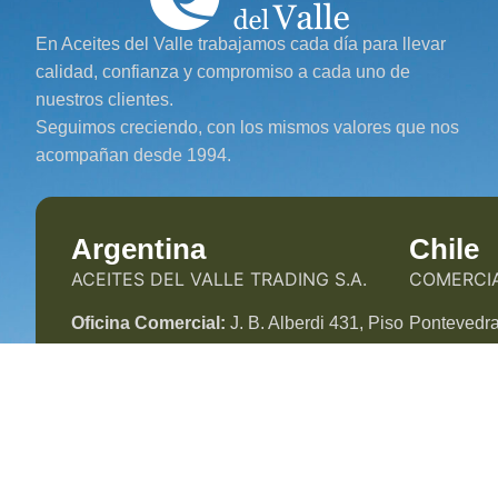
En Aceites del Valle trabajamos cada día para llevar
calidad, confianza y compromiso a cada uno de
nuestros clientes.
Seguimos creciendo, con los mismos valores que nos
acompañan desde 1994.
Argentina
Chile
ACEITES DEL VALLE TRADING S.A.
COMERCIA
Oficina Comercial:
J. B. Alberdi 431, Piso
Pontevedra
10, Oficina 01
Condes San
B1636FNI Olivos | Buenos Aires –
+56 9 9573
Argentina
cristobal.
+54 11 4897 7272
info@aceit
Planta Industrial:
Ruta 40 Km 102 – Zona