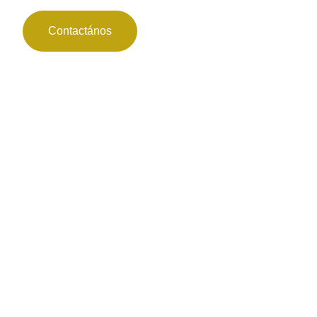
Contactános
 el
ntes