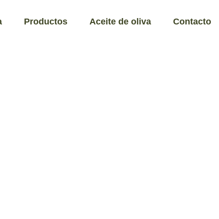
a
Productos
Aceite de oliva
Contacto
ctivas
les sobre
en difere