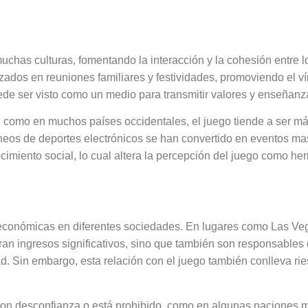
 en la socialización
uchas culturas, fomentando la interacción y la cohesión entre
izados en reuniones familiares y festividades, promoviendo el ví
uede ser visto como un medio para transmitir valores y enseñanz
, como en muchos países occidentales, el juego tiende a ser má
rneos de deportes electrónicos se han convertido en eventos ma
cimiento social, lo cual altera la percepción del juego como he
 económicas del juego
 económicas en diferentes sociedades. En lugares como Las Veg
ran ingresos significativos, sino que también son responsables
dad. Sin embargo, esta relación con el juego también conlleva r
 con desconfianza o está prohibido, como en algunas naciones 