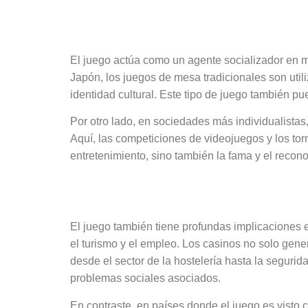
El papel del juego
El juego actúa como un agente socializador en m
Japón, los juegos de mesa tradicionales son util
identidad cultural. Este tipo de juego también p
Por otro lado, en sociedades más individualistas
Aquí, las competiciones de videojuegos y los to
entretenimiento, sino también la fama y el recono
Las implicaciones
El juego también tiene profundas implicaciones
el turismo y el empleo. Los casinos no solo gene
desde el sector de la hostelería hasta la seguri
problemas sociales asociados.
En contraste, en países donde el juego es visto