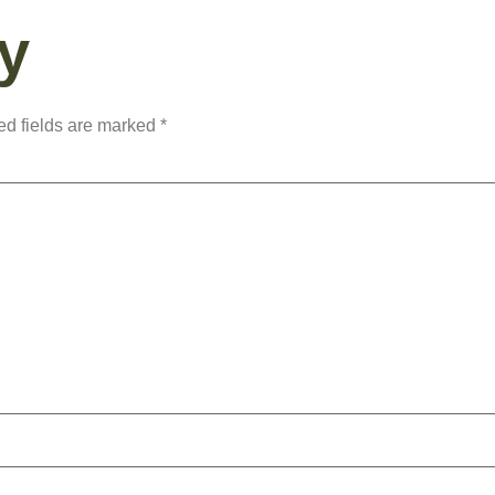
y
ed fields are marked
*