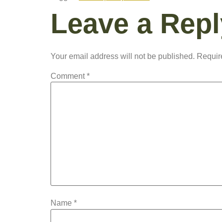
Leave a Repl
Your email address will not be published.
Requir
Comment
*
Name
*