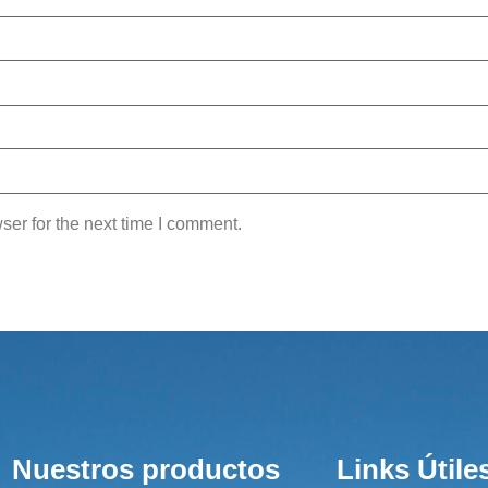
ser for the next time I comment.
Nuestros productos
Links Útile