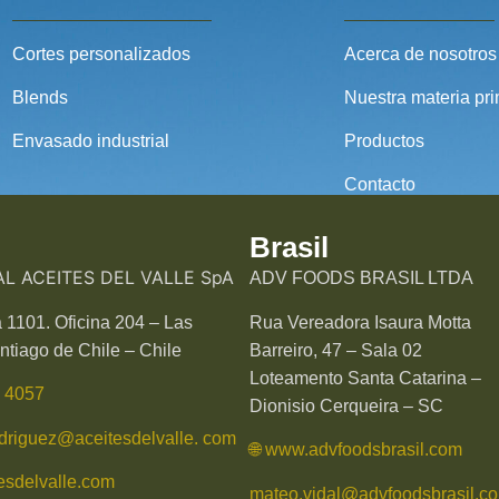
Cortes personalizados
Acerca de nosotros
Blends
Nuestra materia pr
Envasado industrial
Productos
Contacto
Brasil
L ACEITES DEL VALLE SpA
ADV FOODS BRASIL LTDA
 1101. Oficina 204 – Las
Rua Vereadora Isaura Motta
tiago de Chile – Chile
Barreiro, 47 – Sala 02
Loteamento Santa Catarina –
 4057
Dionisio Cerqueira – SC
rodriguez@aceitesdelvalle. com
🌐 www.advfoodsbrasil.com
esdelvalle.com
mateo.vidal@advfoodsbrasil.c