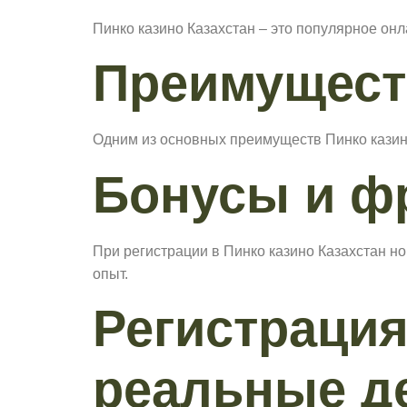
Пинко казино Казахстан – это популярное онл
Преимуществ
Одним из основных преимуществ Пинко казин
Бонусы и ф
При регистрации в Пинко казино Казахстан н
опыт.
Регистрация
реальные д