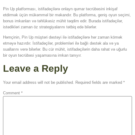
Pin Up platforması, istifadəçilərə onlayn qumar təcrübəsini inkişaf
etdirmək üçün mükəmməl bir məkandır. Bu platforma, geniş oyun seçimi,
bonus imkanları və təhlükəsiz mühit təqdim edir. Burada istifadəçilər,
istədikləri zaman öz strategiyalarını tətbiq edə bilərlər.
Həmçinin, Pin Up müştəri dəstəyi ilə istifadəçilərə hər zaman kömək
etməyə hazırdır. İstifadəçilər, problemləri ilə bağlı dəstək ala və ya
suallarını verə bilərlər. Bu cür mühit, istifadəçilərin daha rahat və uğurlu
bir oyun təcrübəsi yaşamasına imkan tanıyır.
Leave a Reply
Your email address will not be published.
Required fields are marked
*
Comment
*