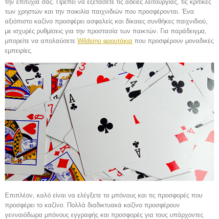
την επιτυχία σας. Πρέπει να εξετάσετε τις άδειες λειτουργίας, τις κριτικές
των χρηστών και την ποικιλία παιχνιδιών που προσφέρονται. Ένα
αξιόπιστο καζίνο προσφέρει ασφαλείς και δίκαιες συνθήκες παιχνιδιού,
με ισχυρές ρυθμίσεις για την προστασία των παικτών. Για παράδειγμα,
μπορείτε να απολαύσετε
Wildsino φρουτάκια
που προσφέρουν μοναδικές
εμπειρίες.
Επιπλέον, καλό είναι να ελέγξετε τα μπόνους και τις προσφορές που
προσφέρει το καζίνο. Πολλά διαδικτυακά καζίνο προσφέρουν
γενναιόδωρα μπόνους εγγραφής και προσφορές για τους υπάρχοντες