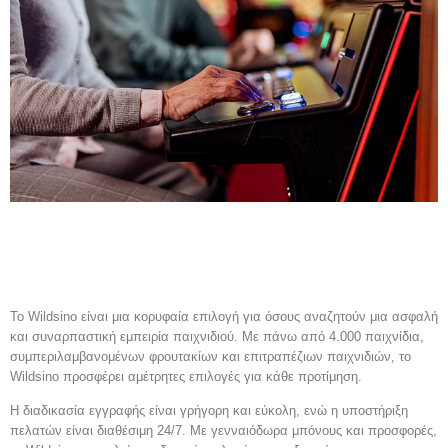
Wildsino: η ιδανική επιλογή
για διαδικτυακό παιχνίδι
Το Wildsino είναι μια κορυφαία επιλογή για όσους αναζητούν μια ασφαλή
και συναρπαστική εμπειρία παιχνιδιού. Με πάνω από 4.000 παιχνίδια,
συμπεριλαμβανομένων φρουτακίων και επιτραπέζιων παιχνιδιών, το
Wildsino προσφέρει αμέτρητες επιλογές για κάθε προτίμηση.
Η διαδικασία εγγραφής είναι γρήγορη και εύκολη, ενώ η υποστήριξη
πελατών είναι διαθέσιμη 24/7. Με γενναιόδωρα μπόνους και προσφορές,