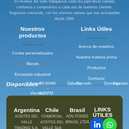
En Aceites del Valle trabajamos cada día para llevar calidad,
confianza y compromiso a cada uno de nuestros clientes.
Seguimos creciendo, con los mismos valores que nos acompañan
desde 1994.
Nuestros
Links Útiles
productos
Acerca de nosotros
Cortes personalizados
Nuestra materia prima
Blends
Productos
Envasado industrial
Contacto
Lunes
09:00AM
Sábado
Cerrado
Domingo
Cerrado
Disponibles
-
-
Viernes
6:00PM
LINKS
Argentina
Chile
Brasil
ÚTILES
ACEITES DEL
COMERCIAL
ADV FOODS
VALLE
ACEITES DEL
BRASIL LTDA
TRADING S.A.
VALLE SpA