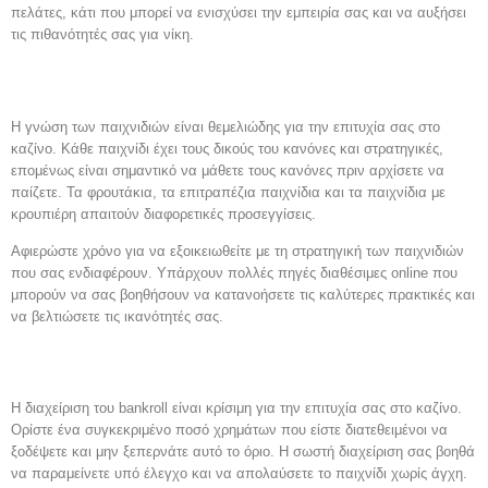
πελάτες, κάτι που μπορεί να ενισχύσει την εμπειρία σας και να αυξήσει
τις πιθανότητές σας για νίκη.
Κατανόηση των παιχνιδιών
Η γνώση των παιχνιδιών είναι θεμελιώδης για την επιτυχία σας στο
καζίνο. Κάθε παιχνίδι έχει τους δικούς του κανόνες και στρατηγικές,
επομένως είναι σημαντικό να μάθετε τους κανόνες πριν αρχίσετε να
παίζετε. Τα φρουτάκια, τα επιτραπέζια παιχνίδια και τα παιχνίδια με
κρουπιέρη απαιτούν διαφορετικές προσεγγίσεις.
Αφιερώστε χρόνο για να εξοικειωθείτε με τη στρατηγική των παιχνιδιών
που σας ενδιαφέρουν. Υπάρχουν πολλές πηγές διαθέσιμες online που
μπορούν να σας βοηθήσουν να κατανοήσετε τις καλύτερες πρακτικές και
να βελτιώσετε τις ικανότητές σας.
Διαχείριση του bankroll
Η διαχείριση του bankroll είναι κρίσιμη για την επιτυχία σας στο καζίνο.
Ορίστε ένα συγκεκριμένο ποσό χρημάτων που είστε διατεθειμένοι να
ξοδέψετε και μην ξεπερνάτε αυτό το όριο. Η σωστή διαχείριση σας βοηθά
να παραμείνετε υπό έλεγχο και να απολαύσετε το παιχνίδι χωρίς άγχη.