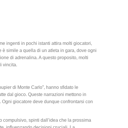
o
 ingenti in pochi istanti attira molti giocatori,
 simile a quella di un atleta in gara, dove ogni
ione di adrenalina. A questo proposito, molti
 vincita.
oupier di Monte Carlo”, hanno sfidato le
rutte dal gioco. Queste narrazioni mettono in
utto. Ogni giocatore deve dunque confrontarsi con
to compulsivo, spinti dall’idea che la prossima
e, influenzando decisioni cruciali. La