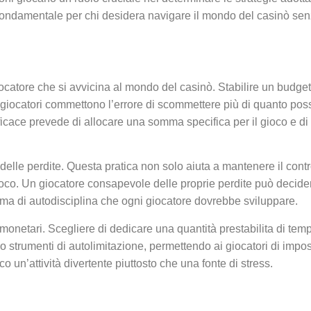
ndamentale per chi desidera navigare il mondo del casinò senza
nkroll: una strategia vi
catore che si avvicina al mondo del casinò. Stabilire un budget 
 giocatori commettono l’errore di scommettere più di quanto poss
fficace prevede di allocare una somma specifica per il gioco e di 
 e delle perdite. Questa pratica non solo aiuta a mantenere il con
gioco. Un giocatore consapevole delle proprie perdite può decide
ma di autodisciplina che ogni giocatore dovrebbe sviluppare.
imiti monetari. Scegliere di dedicare una quantità prestabilita di 
 strumenti di autolimitazione, permettendo ai giocatori di imposta
 un’attività divertente piuttosto che una fonte di stress.
oco: un’arma a doppio t