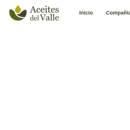
Inicio
Compañí
Storie 
emozio
nel mo