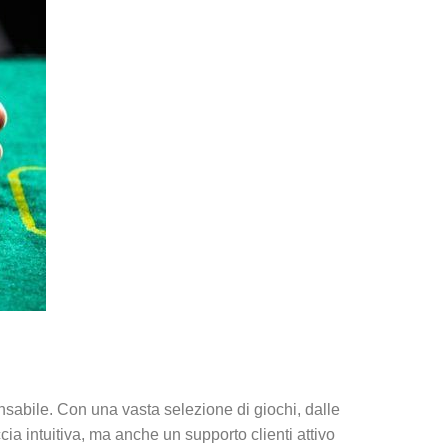
rente
nsabile. Con una vasta selezione di giochi, dalle
cia intuitiva, ma anche un supporto clienti attivo