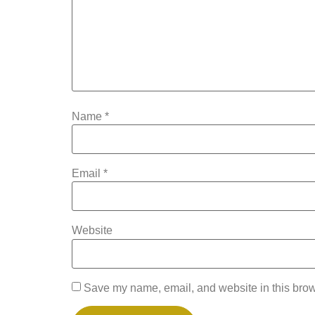
Name
*
Email
*
Website
Save my name, email, and website in this brow