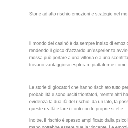
Storie ad alto rischio emozioni e strategie nel m
L’attrazione del r
Il mondo del casinò è da sempre intriso di emozioni 
rendendo il gioco d’azzardo un’esperienza avvinc
mossa può portare a una vittoria o a una sconfitt
trovano vantaggioso esplorare piattaforme come
Le storie di giocatori che hanno rischiato tutto 
probabilità e sono usciti trionfatori, mentre altri
evidenza la dualità del rischio: da un lato, la pos
queste realtà e fare i conti con le proprie scelte.
Inoltre, il rischio è spesso amplificato dalla psi
mano potrebbe essere quella vincente. Le emozioni