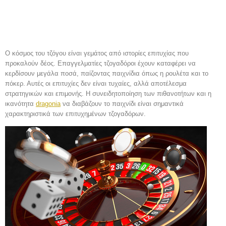
Η επιτυχία στον κόσμο του
τζόγου
Ο κόσμος του τζόγου είναι γεμάτος από ιστορίες επιτυχίας που
προκαλούν δέος. Επαγγελματίες τζογαδόροι έχουν καταφέρει να
κερδίσουν μεγάλα ποσά, παίζοντας παιχνίδια όπως η ρουλέτα και το
πόκερ. Αυτές οι επιτυχίες δεν είναι τυχαίες, αλλά αποτέλεσμα
στρατηγικών και επιμονής. Η συνειδητοποίηση των πιθανοτήτων και η
ικανότητα
dragonia
να διαβάζουν το παιχνίδι είναι σημαντικά
χαρακτηριστικά των επιτυχημένων τζογαδόρων.