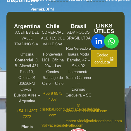
Disponibles
-
-
Viernes
6:00PM
LINKS
Argentina
Chile
Brasil
ÚTILES
ACEITES DEL
COMERCIAL
ADV FOODS
VALLE
ACEITES DEL
BRASIL LTDA
TRADING S.A.
VALLE SpA
Rua Vereadora
Oficina
Pontevedra
Isaura Motta
Codigo
de
Comercial:
J.
1101. Oficina
Barreiro, 47 –
conducta
B. Alberdi 431,
204 – Las
Sala 02
Piso 10,
Condes
Loteamento
Oficina 01
Santiago de
Santa Catarina
B1636FNI
Chile – Chile
–
Olivos |
Dionisio
+56 9 9573
Buenos Aires –
Cerqueira – SC
4057
Argentina
🌐
cristobal.rodriguez@aceitesdelvalle.
+54 11 4897
www.advfoodsbrasil.com
com
7272
mateo.vidal@advfoodsbrasil.com
info@aceitesdelvalle.com
Planta