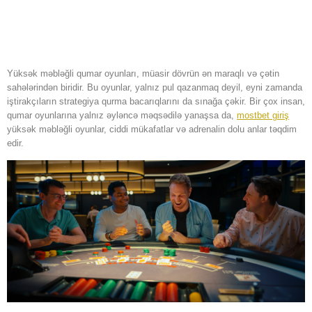
Yüksək məbləğli qumar
oyunlarının cazibəsi
Yüksək məbləğli qumar oyunları, müasir dövrün ən maraqlı və çətin
sahələrindən biridir. Bu oyunlar, yalnız pul qazanmaq deyil, eyni zamanda
iştirakçıların strategiya qurma bacarıqlarını da sınağa çəkir. Bir çox insan,
qumar oyunlarına yalnız əyləncə məqsədilə yanaşsa da,
mostbet giriş
yüksək məbləğli oyunlar, ciddi mükafatlar və adrenalin dolu anlar təqdim
edir.