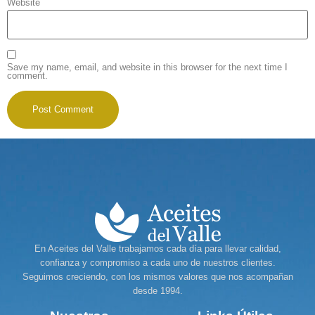
Website
Save my name, email, and website in this browser for the next time I
comment.
En Aceites del Valle trabajamos cada día para llevar calidad,
confianza y compromiso a cada uno de nuestros clientes.
Seguimos creciendo, con los mismos valores que nos acompañan
desde 1994.