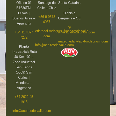
Oficina 01
Santiago de
Santa Catarina
B1636FNI
Chile – Chile
–
Olivos |
Dionisio
+56 9 9573
Buenos Aires –
Cerqueira – SC
4057
Argentina
🌐
cristobal.rodriguez@aceitesdelvalle.
+54 11 4897
www.advfoodsbrasil.com
com
7272
mateo.vidal@advfoodsbrasil.com
info@aceitesdelvalle.com
Planta
Industrial:
Ruta
40 Km 102 –
Zona Industrial
San Carlos
(5569) San
Carlos |
Mendoza –
Argentina
+54 2622 45
1915
info@aceitesdelvalle.com